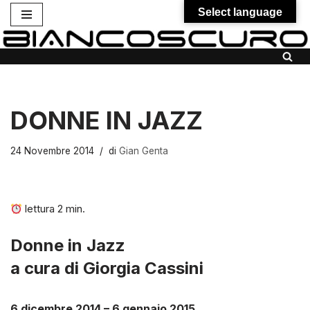
Select language
Vai
al
contenuto
DONNE IN JAZZ
24 Novembre 2014
di
Gian Genta
lettura
2
min.
Donne in Jazz
a cura di Giorgia Cassini
6 dicembre 2014 – 6 gennaio 2015