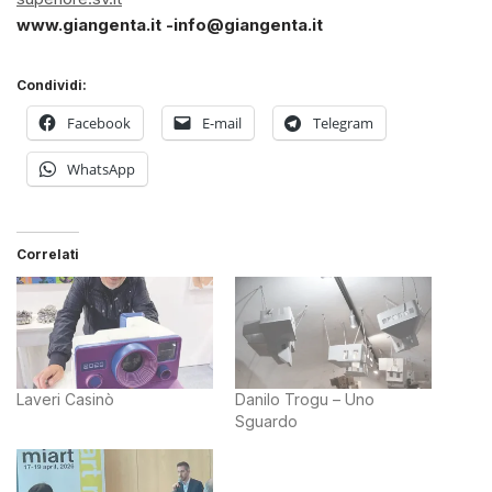
www.giangenta.it -info@giangenta.it
Condividi:
Facebook
E-mail
Telegram
WhatsApp
Correlati
Laveri Casinò
Danilo Trogu – Uno
Sguardo