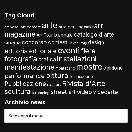
Tag Cloud
arte
art
arte per il sociale
art contest
art basel
magazine
catalogo d'arte
biennale
Art Tour
concorso
contest
design
cinema
Cover Story
eventi
fiere
editoria
editoriale
fotografia
installazioni
grafica
mostre
manifestazione
opinione
montecarlo
pittura
performance
premiazione
Rivista d'Arte
Pubblicazione
real art
scultura
video
street art
videoarte
streaming
Archivio news