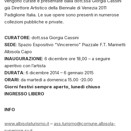
vengono curate e presentate dalla dott.ssa Giorgia Cassini
già Direttore Artistico della Biennale di Venezia 2011
Padiglione Italia. Le sue opere sono presenti in numerose
collezioni pubbliche e private.
CURATORE
: dott.ssa Giorgia Cassini
SEDE
: Spazio Espositivo “Vinceremo” Piazzale F.T. Marinetti
Albisola Capo
INAUGURAZIONE
: 6 dicembre ore 18,00 – a seguire
aperitivo con l’artista
DURATA
: 6 dicembre 2014 – 6 gennaio 2015
ORARI
: da martedì a domenica 15.00 -20.00
Giorni festivi sempre aperto, lunedì chiuso
INGRESSO LIBERO
INFO
www.albisolaturismo.it
–
ass.turismo@comune.albisola-
superiore.sv.it