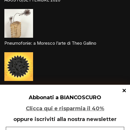
Pneumofonìe: a Moresco l’arte di Theo Gallino
Un glitch quantico tra Varese e Maleo
Abbonati a BIANCOSCURO
Clicca qui e risparmia il 40%
oppure iscriviti alla nostra newsletter
Speciale Art Basel 2026