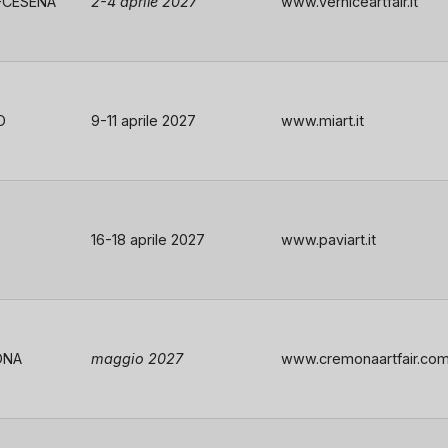
’-CESENA
2-4 aprile 2027
www.verniceartfair.it
O
9-11 aprile 2027
www.miart.it
16-18 aprile 2027
www.paviart.it
ONA
maggio 2027
www.cremonaartfair.co