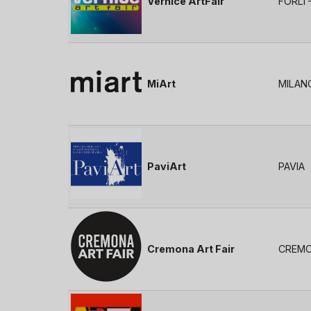
Vernice ArtFair
FORLI
MiArt
MILAN
PaviArt
PAVIA
Cremona Art Fair
CREM