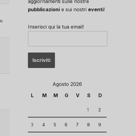
aggiornamenti sulle nostre
pubblicazioni
e sui nostri
eventi
!
eu
Inserisci qui la tua email!
t
Agosto 2026
L
M
M
G
V
S
D
1
2
3
4
5
6
7
8
9