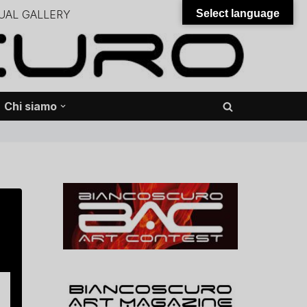
UAL GALLERY
Select language
– – –
onali – – – – – – – – – – – – – – –
Chi siamo