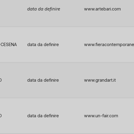
data da definire
www.artebari.com
’-CESENA
data da definire
www.fieracontemporanea
O
data da definire
www.grandart.it
O
data da definire
www.un-fair.com