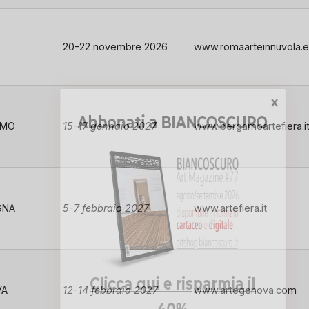
20-22 novembre 2026
www.romaarteinnuvola.
Abbonati a BIANCOSCURO
AMO
15-17 gennaio 2027
www.bergamoartefiera.i
GNA
5-7 febbraio 2027
www.artefiera.it
Clicca qui e risparmia il
VA
12-14 febbraio 2027
www.artegenova.com