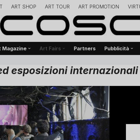
T
ART SHOP
ART TOUR
ART PROMOTION
VIRT
– – – – – – – – – – – www.biancoscuro.it – – – – – – – – – – – – 
 BIANCOSCURO – Editoria – Spazi Espositivi – Concorsi Internazi
t Magazine
Art Fairs
Partners
Pubblicità
ed esposizioni internazionali