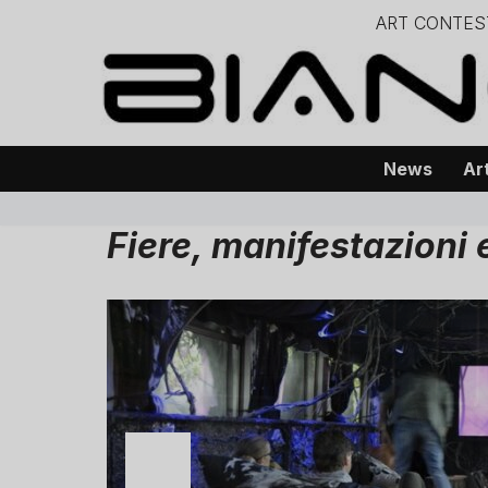
ART CONTES
Vai
– – – – 
al
– – – – – – – – – – – – – – – Progetto
contenuto
News
Ar
Fiere, manifestazioni 