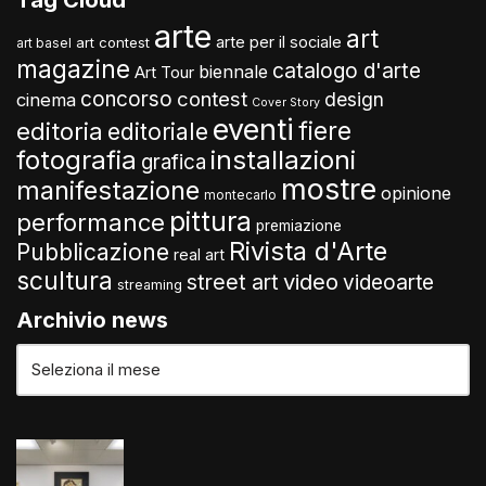
arte
art
arte per il sociale
art contest
art basel
magazine
catalogo d'arte
biennale
Art Tour
concorso
contest
design
cinema
Cover Story
eventi
fiere
editoria
editoriale
fotografia
installazioni
grafica
mostre
manifestazione
opinione
montecarlo
pittura
performance
premiazione
Rivista d'Arte
Pubblicazione
real art
scultura
video
street art
videoarte
streaming
Archivio news