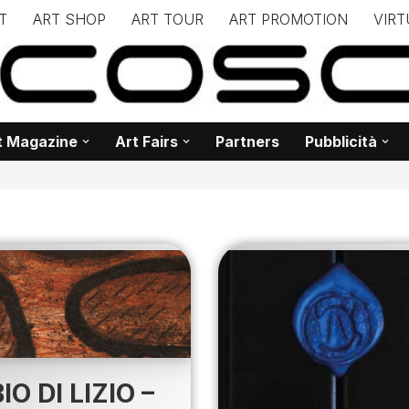
T
ART SHOP
ART TOUR
ART PROMOTION
VIRT
– – – – – – – – – – – www.biancoscuro.it – – – – – – – – – – – – 
 BIANCOSCURO – Editoria – Spazi Espositivi – Concorsi Internazi
t Magazine
Art Fairs
Partners
Pubblicità
IO DI LIZIO –