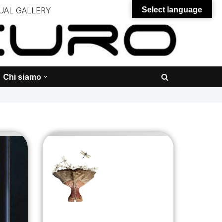
UAL GALLERY
Select language
– – –
onali – – – – – – – – – – – – – – –
Chi siamo