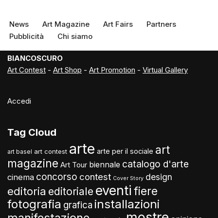
News
Art Magazine
Art Fairs
Partners
Pubblicità
Chi siamo
BIANCOSCURO
Art Contest
-
Art Shop
-
Art Promotion
-
Virtual Gallery
Accedi
Tag Cloud
arte
art
arte per il sociale
art contest
art basel
magazine
catalogo d'arte
biennale
Art Tour
concorso
contest
design
cinema
Cover Story
eventi
fiere
editoria
editoriale
fotografia
installazioni
grafica
mostre
manifestazione