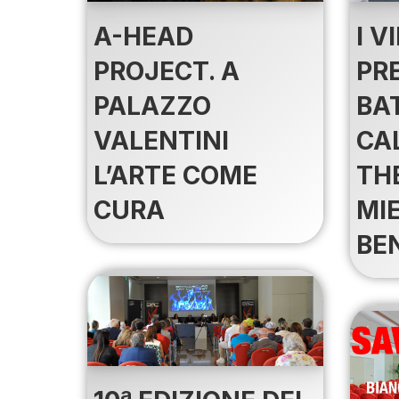
A-HEAD
I V
PROJECT. A
PR
PALAZZO
BA
VALENTINI
CA
L’ARTE COME
TH
CURA
MI
BE