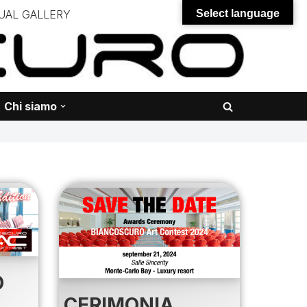
UAL GALLERY
Select language
– – –
onali – – – – – – – – – – – – – – –
Chi siamo
O
CERIMONIA