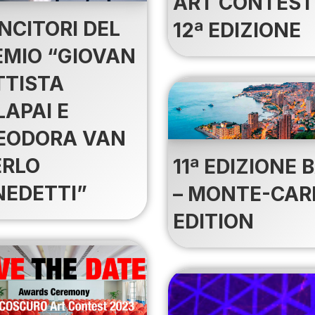
ART CONTEST
INCITORI DEL
12ª EDIZIONE
EMIO “GIOVAN
TTISTA
LAPAI E
EODORA VAN
ERLO
11ª EDIZIONE 
NEDETTI”
– MONTE-CAR
EDITION