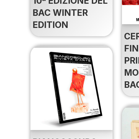
10ª EDIZIONE DEL
BAC WINTER
EDITION
CE
FI
PRI
MO
BA