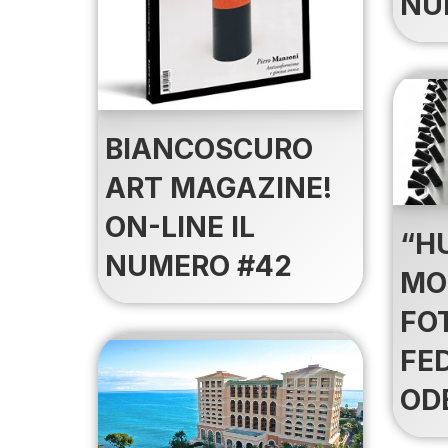
NU
BIANCOSCURO
ART MAGAZINE!
ON-LINE IL
“H
NUMERO #42
MO
FO
FE
OD