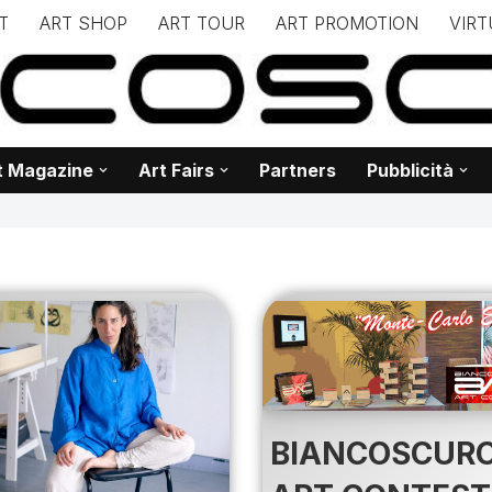
T
ART SHOP
ART TOUR
ART PROMOTION
VIRT
– – – – – – – – – – – www.biancoscuro.it – – – – – – – – – – – – 
 BIANCOSCURO – Editoria – Spazi Espositivi – Concorsi Internazi
t Magazine
Art Fairs
Partners
Pubblicità
BIANCOSCUR