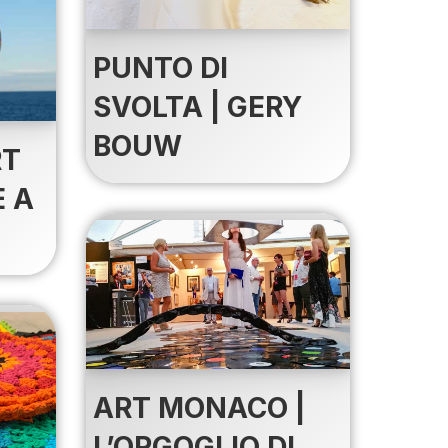
PUNTO DI
SVOLTA | GERY
BOUW
RT
E A
ART MONACO |
L’ORGOGLIO DI