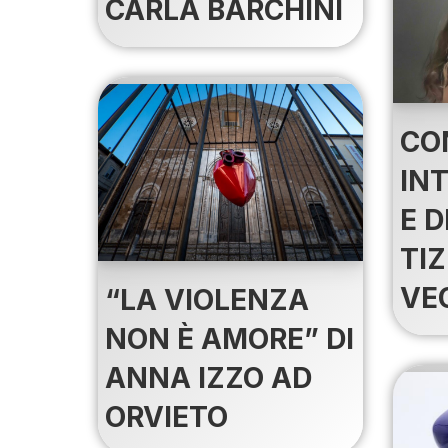
CARLA BARCHINI
CO
IN
E D
TI
VE
“LA VIOLENZA
NON È AMORE” DI
ANNA IZZO AD
ORVIETO