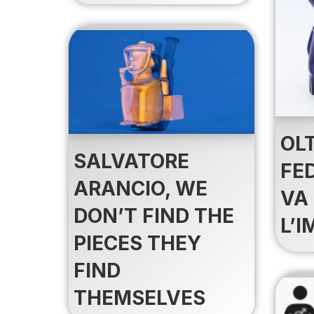
OL
SALVATORE
FE
ARANCIO, WE
VA
DON’T FIND THE
L’
PIECES THEY
FIND
THEMSELVES