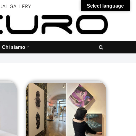
UAL GALLERY
Select language
– – –
onali – – – – – – – – – – – – – – –
Chi siamo