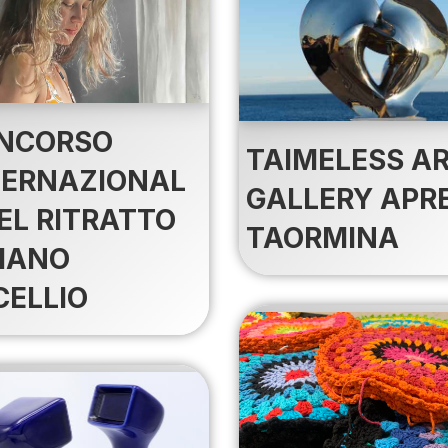
NCORSO
TAIMELESS A
TERNAZIONAL
GALLERY APR
EL RITRATTO
TAORMINA
ZIANO
CELLIO