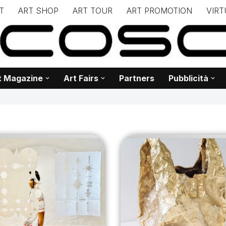
T
ART SHOP
ART TOUR
ART PROMOTION
VIRT
– – – – – – – – – – – www.biancoscuro.it – – – – – – – – – – – – 
 BIANCOSCURO – Editoria – Spazi Espositivi – Concorsi Internazi
t Magazine
Art Fairs
Partners
Pubblicità