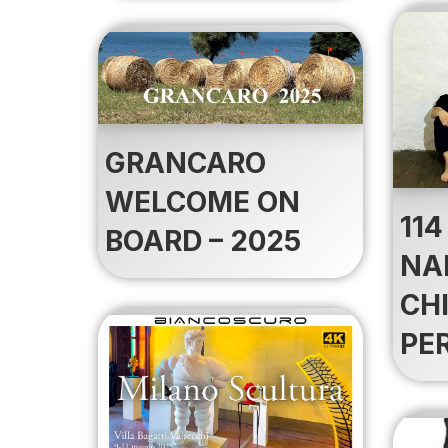
GRANCARO
WELCOME ON
114
BOARD – 2025
NA
CH
PE