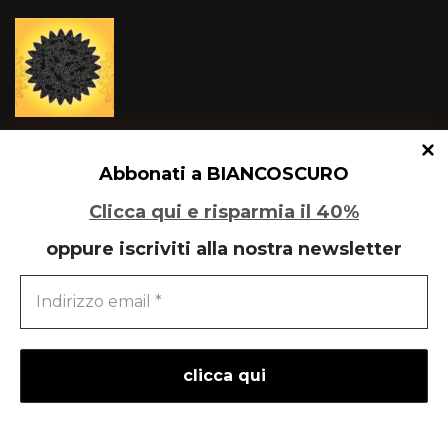
Un glitch quantico tra Varese e Maleo
Abbonati a BIANCOSCURO
Clicca qui e risparmia il 40%
oppure iscriviti alla nostra newsletter
Speciale Art Basel 2026
powered by
liberementi
- idee per la comunicazione
Neve
| Powered by
WordPress