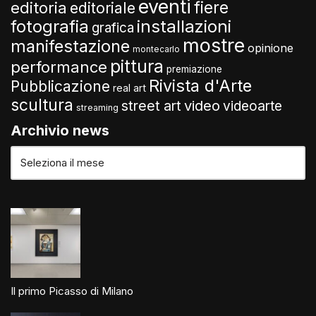
eventi
fiere
editoria
editoriale
fotografia
installazioni
grafica
mostre
manifestazione
opinione
montecarlo
pittura
performance
premiazione
Rivista d'Arte
Pubblicazione
real art
scultura
video
street art
videoarte
streaming
Archivio news
Il primo Picasso di Milano