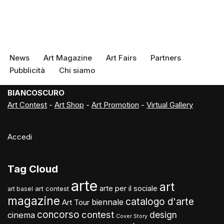
News
Art Magazine
Art Fairs
Partners
Pubblicità
Chi siamo
BIANCOSCURO
Art Contest
-
Art Shop
-
Art Promotion
-
Virtual Gallery
Accedi
Tag Cloud
arte
art
arte per il sociale
art contest
art basel
magazine
catalogo d'arte
biennale
Art Tour
concorso
contest
design
cinema
Cover Story