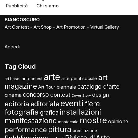
Pubblicità
Chi siamo
BIANCOSCURO
Art Contest
-
Art Shop
-
Art Promotion
-
Virtual Gallery
Accedi
Tag Cloud
arte
art
arte per il sociale
art contest
art basel
magazine
catalogo d'arte
biennale
Art Tour
concorso
contest
design
cinema
Cover Story
eventi
fiere
editoria
editoriale
fotografia
installazioni
grafica
mostre
manifestazione
opinione
montecarlo
pittura
performance
premiazione
Rivista d'Arte