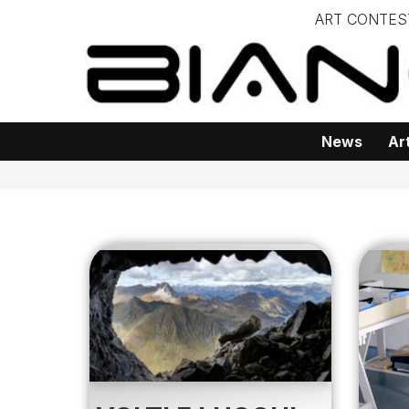
ART CONTES
Vai
– – – – 
al
– – – – – – – – – – – – – – – Progetto
contenuto
News
Ar