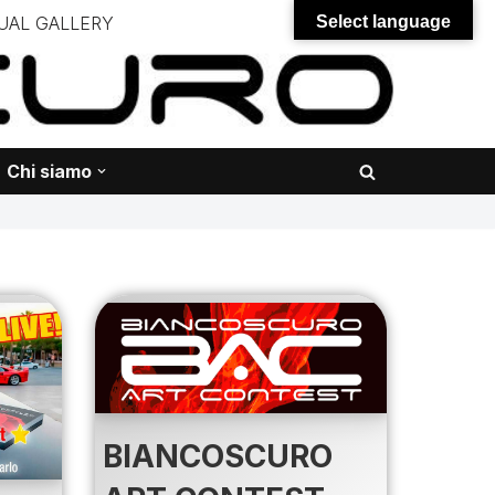
UAL GALLERY
Select language
– – –
onali – – – – – – – – – – – – – – –
Chi siamo
BIANCOSCURO