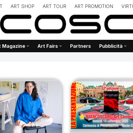
T
ART SHOP
ART TOUR
ART PROMOTION
VIRT
– – – – – – – – – – – www.biancoscuro.it – – – – – – – – – – – – 
 BIANCOSCURO – Editoria – Spazi Espositivi – Concorsi Internazi
t Magazine
Art Fairs
Partners
Pubblicità