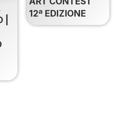
ART CONTEST
A
12ª EDIZIONE
 |
O