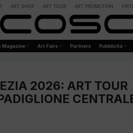
T
ART SHOP
ART TOUR
ART PROMOTION
VIRT
– – – – – – – – – – – www.biancoscuro.it – – – – – – – – – – – – 
 BIANCOSCURO – Editoria – Spazi Espositivi – Concorsi Internazi
t Magazine
Art Fairs
Partners
Pubblicità
EZIA 2026: ART TOUR
L PADIGLIONE CENTRAL