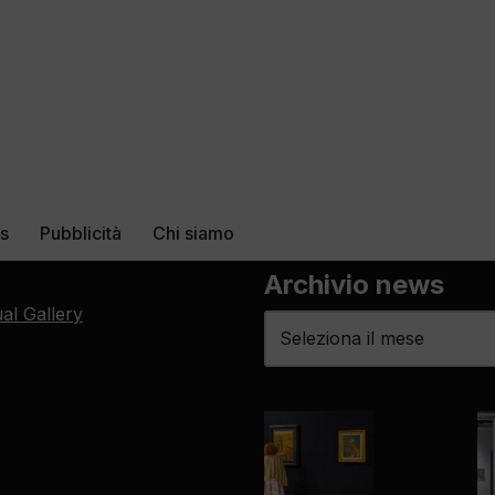
rs
Pubblicità
Chi siamo
Archivio news
ual Gallery