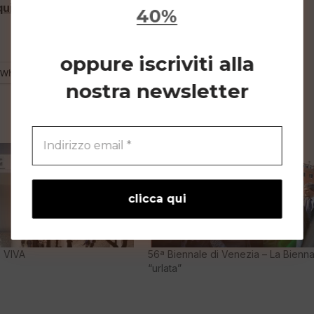
qui per esplorare l’Arsenale nel nostro Art Tour
]
.
40%
oppure iscriviti alla
WhatsApp
nostra newsletter
 VIVA
56ª Biennale di Venezia – La Bienna
“urlata”