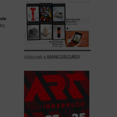
nale
RO,
Abbonati a
BIANCOSCURO!
l