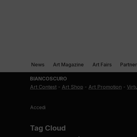
News
Art Magazine
Art Fairs
Partne
BIANCOSCURO
Art Contest
-
Art Shop
-
Art Promotion
-
Virt
Accedi
Tag Cloud