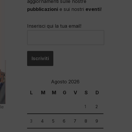
aggiornamenti sulle nostre
pubblicazioni
e sui nostri
eventi
!
Inserisci qui la tua email!
Agosto 2026
L
M
M
G
V
S
D
1
2
le
3
4
5
6
7
8
9