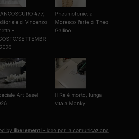
IANCOSCURO #77,
Pneumofonìe: a
editoriale di Vincenzo
Moresco l’arte di Theo
etta –
Gallino
GOSTO/SETTEMBR
 2026
eciale Art Basel
Il Re è morto, lunga
026
vita a Monky!
ed by
liberementi
- idee per la comunicazione