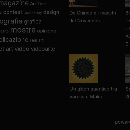
 magazine
Art Tour
o
contest
design
De Chirico e i maestri
B
Cover Story
tografia
del Novecento
l’
grafica
mostre
Ch
opinione
carlo
A
blicazione
real art
E
video
et art
videoarte
Un glitch quantico tra
Sp
Varese e Maleo
2
power