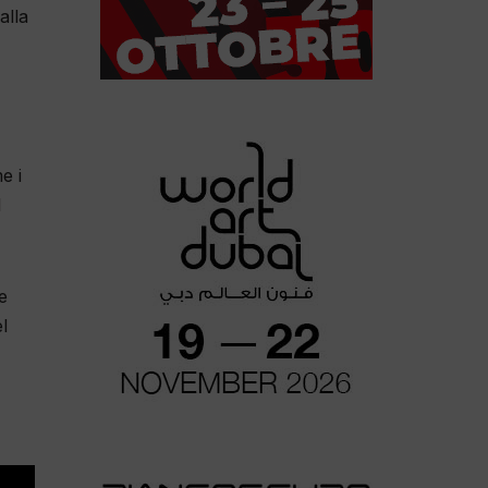
alla
e i
l
e
l