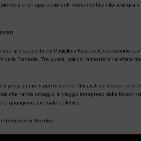
pioniera di un approccio anti-monumentale alla scultura e 
ravan
rterà alla scoperta dei Padiglioni Nazionali, esplorando com
i della Biennale. Tra questi, spicca l’atmosfera rarefatta de
è il programma di performance. Nei prati dei Giardini prend
poeti che rende omaggio al viaggio intrapreso dalla Kouoh ne
i guarigione spirituale collettiva.
 dedicato ai Giardini
: