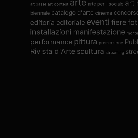
arte
art
arte per il sociale
art contest
art basel
catalogo d'arte
concors
biennale
cinema
eventi
fo
fiere
editoria
editoriale
installazioni
manifestazione
monte
pittura
performance
Pub
premiazione
Rivista d'Arte
scultura
stre
streaming