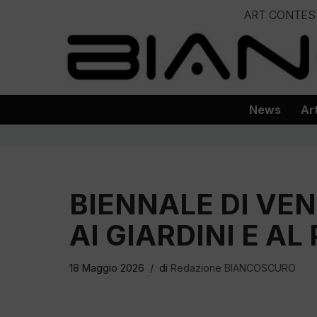
ART CONTES
Vai
– – – – 
al
– – – – – – – – – – – – – – – Progetto
contenuto
News
Ar
BIENNALE DI VEN
AI GIARDINI E A
18 Maggio 2026
di
Redazione BIANCOSCURO