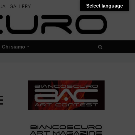
UAL GALLERY
Select language
– – –
onali – – – – – – – – – – – – – – –
Chi siamo
E