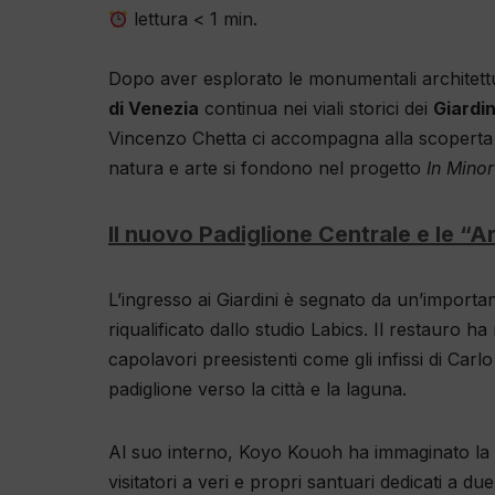
lettura
< 1
min.
Dopo aver esplorato le monumentali architetture
di Venezia
continua nei viali storici dei
Giardin
Vincenzo Chetta ci accompagna alla scoperta d
natura e arte si fondono nel progetto
In Mino
Il nuovo Padiglione Centrale e le “A
L’ingresso ai Giardini è segnato da un’importan
riqualificato dallo studio Labics. Il restauro ha 
capolavori preesistenti come gli infissi di Ca
padiglione verso la città e la laguna.
Al suo interno, Koyo Kouoh ha immaginato la
visitatori a veri e propri santuari dedicati a du