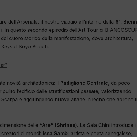
 dell’Arsenale, il nostro viaggio all’interno della
61. Bien
i
. In questo secondo episodio dell’Art Tour di BIANCOSCU
el cuore storico della manifestazione, dove architettura,
r Keys
di Koyo Kouoh.
re”
te novità architettonica: il
Padiglione Centrale
, da poco
ripulito l’edificio dalle stratificazioni passate, valorizzando
rlo Scarpa e aggiungendo nuove altane in legno che aprono i
 dimensione delle
“Are” (Shrines)
. La Sala Chini introduce i
e creatori di mondi:
Issa Samb:
artista e poeta senegalese,