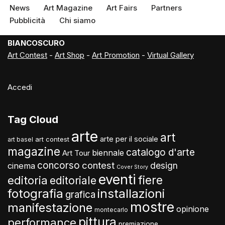
News
Art Magazine
Art Fairs
Partners
Pubblicità
Chi siamo
BIANCOSCURO
Art Contest
-
Art Shop
-
Art Promotion
-
Virtual Gallery
Accedi
Tag Cloud
arte
art
arte per il sociale
art contest
art basel
magazine
catalogo d'arte
biennale
Art Tour
concorso
contest
design
cinema
Cover Story
eventi
fiere
editoria
editoriale
fotografia
installazioni
grafica
mostre
manifestazione
opinione
montecarlo
pittura
performance
premiazione