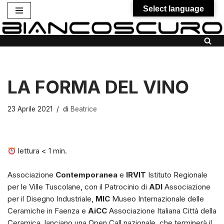
Select language
Vai
al
contenuto
LA FORMA DEL VINO
23 Aprile 2021
di
Beatrice
lettura
< 1
min.
Associazione
Contemporanea
e
IRVIT
Istituto Regionale
per le Ville Tuscolane, con il Patrocinio di
ADI
Associazione
per il Disegno Industriale,
MIC
Museo Internazionale delle
Ceramiche in Faenza e
AiCC
Associazione Italiana Città della
Ceramica, lanciano una Open Call nazionale, che terminerà il