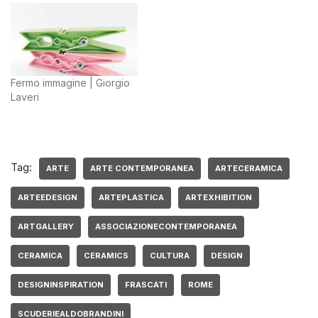
Fermo immagine | Giorgio
Laveri
Tag:
ARTE
ARTE CONTEMPORANEA
ARTECERAMICA
ARTEEDESIGN
ARTEPLASTICA
ARTEXHIBITION
ARTGALLERY
ASSOCIAZIONECONTEMPORANEA
CERAMICA
CERAMICS
CULTURA
DESIGN
DESIGNINSPIRATION
FRASCATI
ROME
SCUDERIEALDOBRANDINI