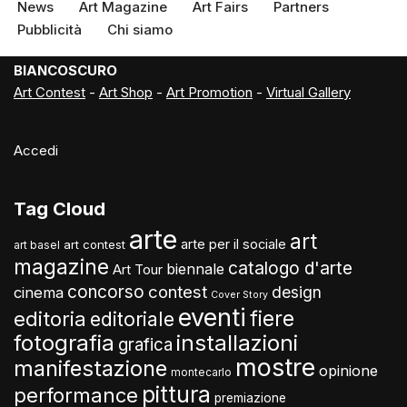
News
Art Magazine
Art Fairs
Partners
Pubblicità
Chi siamo
BIANCOSCURO
Art Contest
-
Art Shop
-
Art Promotion
-
Virtual Gallery
Accedi
Tag Cloud
arte
art
arte per il sociale
art contest
art basel
magazine
catalogo d'arte
biennale
Art Tour
concorso
contest
design
cinema
Cover Story
eventi
fiere
editoria
editoriale
fotografia
installazioni
grafica
mostre
manifestazione
opinione
montecarlo
pittura
performance
premiazione