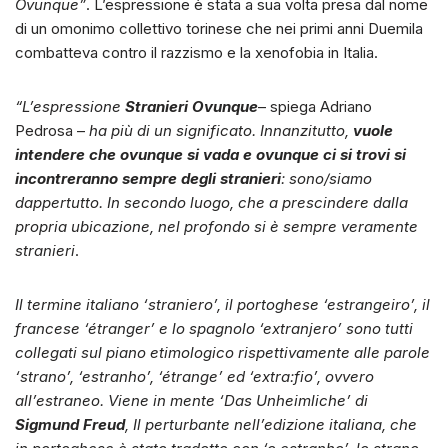
Ovunque”
. L’espressione è stata a sua volta presa dal nome
di un omonimo collettivo torinese che nei primi anni Duemila
combatteva contro il razzismo e la xenofobia in Italia.
“L’espressione
Stranieri Ovunque
– spiega Adriano
Pedrosa –
ha più di un significato. Innanzitutto,
vuole
intendere che ovunque si vada e ovunque ci si trovi si
incontreranno sempre degli stranieri
: sono/siamo
dappertutto. In secondo luogo, che a prescindere dalla
propria ubicazione, nel profondo si è sempre veramente
stranieri
.
Il termine italiano ‘straniero’, il portoghese ‘estrangeiro’, il
francese ‘étranger’ e lo spagnolo ‘extranjero’ sono tutti
collegati sul piano etimologico rispettivamente alle parole
‘strano’, ‘estranho’, ‘étrange’ ed ‘extra:fio’, ovvero
all’estraneo. Viene in mente ‘Das Unheimliche’ di
Sigmund Freud
, Il perturbante nell’edizione italiana, che