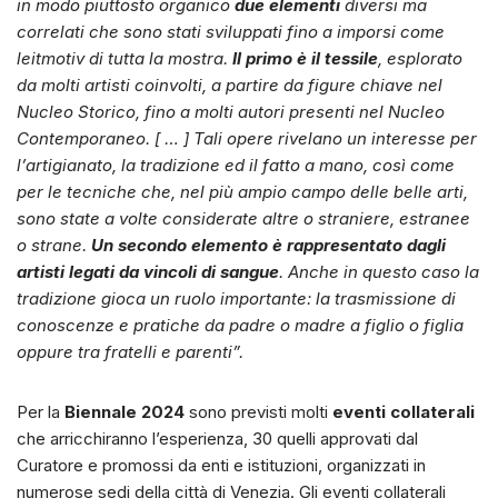
in modo piuttosto organico
due elementi
diversi ma
correlati che sono stati sviluppati fino a imporsi come
leitmotiv di tutta la mostra.
Il primo è il tessile
, esplorato
da molti artisti coinvolti, a partire da figure chiave nel
Nucleo Storico, fino a molti autori presenti nel Nucleo
Contemporaneo. [ … ] Tali opere rivelano un interesse per
l’artigianato, la tradizione ed il fatto a mano, così come
per le tecniche che, nel più ampio campo delle belle arti,
sono state a volte considerate altre o straniere, estranee
o strane.
Un secondo elemento è rappresentato dagli
artisti legati da vincoli di sangue
. Anche in questo caso la
tradizione gioca un ruolo importante: la trasmissione di
conoscenze e pratiche da padre o madre a figlio o figlia
oppure tra fratelli e parenti”.
Per la
Biennale 2024
sono previsti molti
eventi collaterali
che arricchiranno l’esperienza, 30 quelli approvati dal
Curatore e promossi da enti e istituzioni, organizzati in
numerose sedi della città di Venezia. Gli eventi collaterali