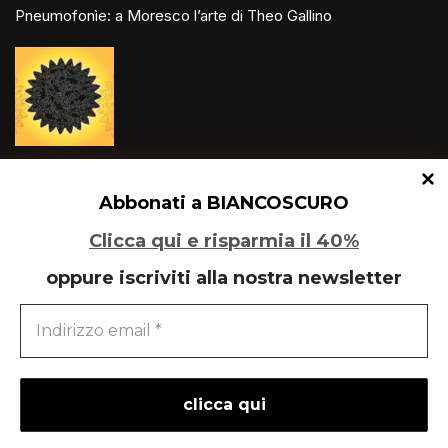
Pneumofonìe: a Moresco l’arte di Theo Gallino
Un glitch quantico tra Varese e Maleo
Abbonati a BIANCOSCURO
Clicca qui e risparmia il 40%
oppure iscriviti alla nostra newsletter
Speciale Art Basel 2026
powered by
liberementi
- idee per la comunicazione
Neve
| Powered by
WordPress