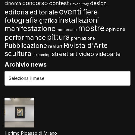
concorso
contest
design
cinema
Cover Story
eventi
fiere
editoria
editoriale
fotografia
installazioni
grafica
mostre
manifestazione
opinione
montecarlo
pittura
performance
premiazione
Rivista d'Arte
Pubblicazione
real art
scultura
video
street art
videoarte
streaming
Archivio news
Il primo Picasso di Milano