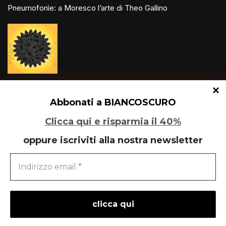
Pneumofonìe: a Moresco l’arte di Theo Gallino
Un glitch quantico tra Varese e Maleo
Abbonati a BIANCOSCURO
Clicca qui e risparmia il 40%
oppure iscriviti alla nostra newsletter
Speciale Art Basel 2026
powered by
liberementi
- idee per la comunicazione
Neve
| Powered by
WordPress