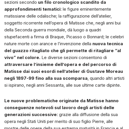
sezioni secondo
un filo cronologico scandito da
approfondimenti tematici
: le figure eminentemente
matissiane delle odalische; la raffigurazione dell’atelier,
soggetto ricorrente nell’opera di Matisse che, negli anni bui
della Seconda guerra mondiale, dà luogo a quadri
stupefacenti a firma di Braque, Picasso o Bonnard; le celebri
nature morte con arance e l’invenzione della
nuova tecnica
del guazzo ritagliato che gli permette di ritagliare “al
vivo” nel colore.
Le diverse sezioni consentono di
attraversare l’insieme dell’opera e del percorso di
Matisse dai suoi esordi nell’atelier di Gustave Moreau
negli 1897-99 fino alla sua scomparsa
, quando altri artisti
si ispirano, negli anni Sessanta, alle sue ultime carte dipinte.
Le nuove problematiche originate da Matisse hanno
conseguenze notevoli sul lavoro degli artisti delle
generazioni successive
: grazie alla diffusione della sua
opera negli Stati Uniti per merito di suo figlio Pierre, alle
mostre delle opere della sua estrema maturità in Francia e al