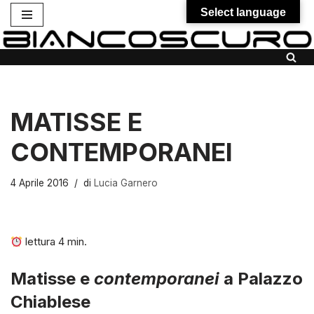
Select language
Vai
al
contenuto
MATISSE E
CONTEMPORANEI
4 Aprile 2016
di
Lucia Garnero
lettura
4
min.
Matisse e
contemporanei
a
Palazzo
Chiablese