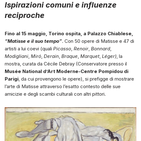
Ispirazioni comuni e influenze
reciproche
F
ino al 15 maggio, Torino ospita, a Palazzo Chiablese,
“Matisse e il suo tempo”
. Con 50 opere di Matisse e 47 di
artisti a lui coevi (quali
Picasso
,
Renoir
,
Bonnard
,
Modigliani
,
Miró
,
Derain
,
Braque
,
Marquet
,
Léger)
, la
mostra, curata da Cécile Debray (Conservatore presso il
Musée National d’Art Moderne-Centre Pompidou di
Parigi
, da cui provengono le opere), si prefigge di mostrare
l’arte di Matisse attraverso l’esatto contesto delle sue
amicizie e degli scambi culturali con altri pittori.