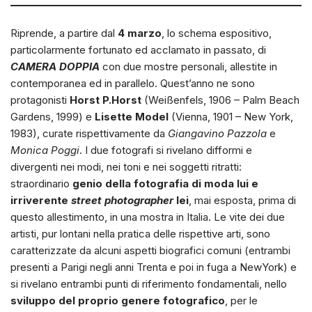
Riprende, a partire dal
4 marzo
, lo schema espositivo,
particolarmente fortunato ed acclamato in passato, di
CAMERA DOPPIA
con due mostre personali, allestite in
contemporanea ed in parallelo. Quest’anno ne sono
protagonisti
Horst P.Horst
(Weißenfels, 1906 – Palm Beach
Gardens, 1999) e
Lisette Model
(Vienna, 1901 – New York,
1983), curate rispettivamente da
Giangavino Pazzola
e
Monica Poggi
. I due fotografi si rivelano difformi e
divergenti nei modi, nei toni e nei soggetti ritratti:
straordinario
genio della fotografia di moda lui e
irriverente
street photographer
lei
, mai esposta, prima di
questo allestimento, in una mostra in Italia. Le vite dei due
artisti, pur lontani nella pratica delle rispettive arti, sono
caratterizzate da alcuni aspetti biografici comuni (entrambi
presenti a Parigi negli anni Trenta e poi in fuga a NewYork) e
si rivelano entrambi punti di riferimento fondamentali, nello
sviluppo del proprio genere fotografico
, per le