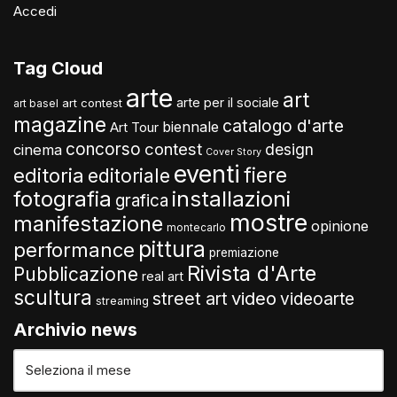
Accedi
Tag Cloud
arte
art
arte per il sociale
art contest
art basel
magazine
catalogo d'arte
biennale
Art Tour
concorso
contest
design
cinema
Cover Story
eventi
fiere
editoria
editoriale
fotografia
installazioni
grafica
mostre
manifestazione
opinione
montecarlo
pittura
performance
premiazione
Rivista d'Arte
Pubblicazione
real art
scultura
video
street art
videoarte
streaming
Archivio news