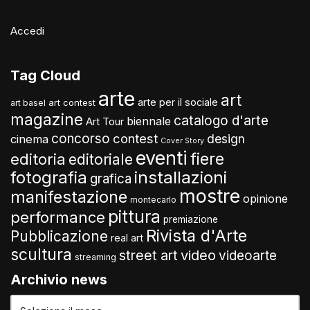
Accedi
Tag Cloud
arte
art
arte per il sociale
art contest
art basel
magazine
catalogo d'arte
biennale
Art Tour
concorso
contest
design
cinema
Cover Story
eventi
fiere
editoria
editoriale
fotografia
installazioni
grafica
mostre
manifestazione
opinione
montecarlo
pittura
performance
premiazione
Rivista d'Arte
Pubblicazione
real art
scultura
video
street art
videoarte
streaming
Archivio news