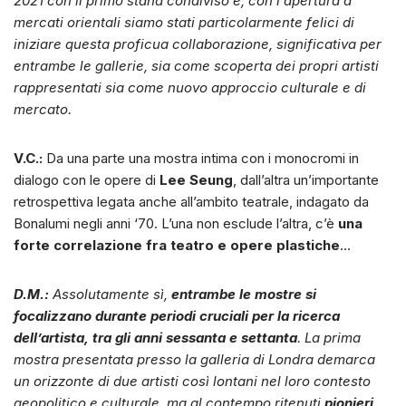
2021 con il primo stand condiviso e, con l’apertura a
mercati orientali siamo stati particolarmente felici di
iniziare questa proficua collaborazione, significativa per
entrambe le gallerie, sia come scoperta dei propri artisti
rappresentati sia come nuovo approccio culturale e di
mercato.
V.C.:
Da una parte una mostra intima con i monocromi in
dialogo con le opere di
Lee Seung
, dall’altra un’importante
retrospettiva legata anche all’ambito teatrale, indagato da
Bonalumi negli anni ‘70. L’una non esclude l’altra, c’è
una
forte correlazione fra teatro e opere plastiche
…
D.M.:
Assolutamente sì,
entrambe le mostre si
focalizzano durante periodi cruciali per la ricerca
dell’artista, tra gli anni sessanta e settanta
. La prima
mostra presentata presso la galleria di Londra demarca
un orizzonte di due artisti così lontani nel loro contesto
geopolitico e culturale, ma al contempo ritenuti
pionieri