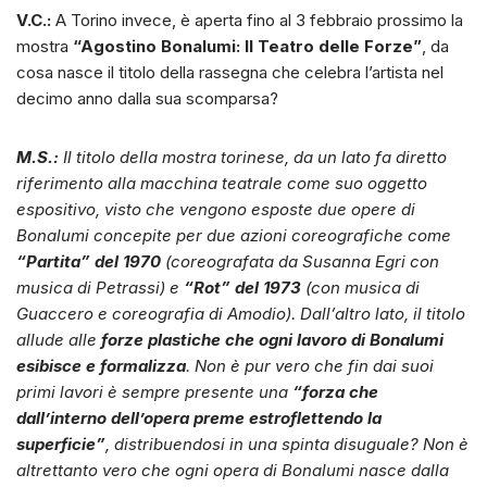
V.C.:
A Torino invece, è aperta fino al 3 febbraio prossimo la
mostra
“Agostino Bonalumi: Il Teatro delle Forze”
, da
cosa nasce il titolo della rassegna che celebra l’artista nel
decimo anno dalla sua scomparsa?
M.S.:
Il titolo della mostra torinese, da un lato fa diretto
riferimento alla macchina teatrale come suo oggetto
espositivo, visto che vengono esposte due opere di
Bonalumi concepite per due azioni coreografiche come
“Partita” del 1970
(coreografata da Susanna Egri con
musica di Petrassi) e
“Rot” del 1973
(con musica di
Guaccero e coreografia di Amodio). Dall’altro lato, il titolo
allude alle
forze plastiche che ogni lavoro di Bonalumi
esibisce e formalizza
. Non è pur vero che fin dai suoi
primi lavori è sempre presente una
“forza che
dall’interno dell’opera preme estroflettendo la
superficie”
, distribuendosi in una spinta disuguale? Non è
altrettanto vero che ogni opera di Bonalumi nasce dalla