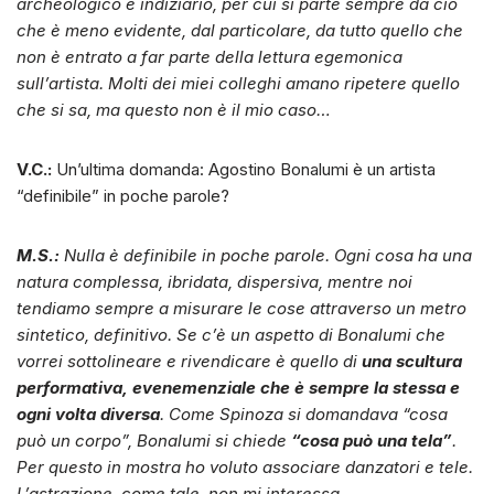
archeologico è indiziario, per cui si parte sempre da ciò
che è meno evidente, dal particolare, da tutto quello che
non è entrato a far parte della lettura egemonica
sull’artista. Molti dei miei colleghi amano ripetere quello
che si sa, ma questo non è il mio caso…
V.C.:
Un’ultima domanda: Agostino Bonalumi è un artista
“definibile” in poche parole?
M.S.:
Nulla è definibile in poche parole. Ogni cosa ha una
natura complessa, ibridata, dispersiva, mentre noi
tendiamo sempre a misurare le cose attraverso un metro
sintetico, definitivo. Se c’è un aspetto di Bonalumi che
vorrei sottolineare e rivendicare è quello di
una scultura
performativa, evenemenziale che è sempre la stessa e
ogni volta diversa
. Come Spinoza si domandava “cosa
può un corpo”, Bonalumi si chiede
“cosa può una tela”
.
Per questo in mostra ho voluto associare danzatori e tele.
L’astrazione, come tale, non mi interessa.