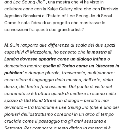
and Lee Seung Jio”
, una mostra che vi ha visto in
collaborazione con la Kukje Gallery oltre che con l’Archivio
Agostino Bonalumi e l’Estate of Lee Seung Jio di Seoul.
Come è nata l’idea di un progetto che mostrasse le
connessioni fra questi due grandi artisti?
M.S.:
In rapporto alle differenze di scala dei due spazi
espositivi di Mazzoleni, ho pensato che
la mostra di
Londra dovesse apparire come un dialogo intimo
o
domestico mentre
quella di Torino come un ‘discorso in
pubblico’
e dunque plurale, trasversale, multiplanare:
ecco allora il linguaggio della musica, dell’arte, della
danza, del teatro fusi assieme. Dal punto di vista del
contenuto si è trattato quindi di mettere in scena nello
spazio di Old Bond Street un dialogo – peraltro mai
avvenuto – tra Bonalumi e Lee Seung Jio (che è uno dei
pionieri dell’astrattismo coreano) in un arco di tempo
cruciale come il passaggio tra gli anni sessanta e
Settanta. Per comporre questo dittico la mostra si è