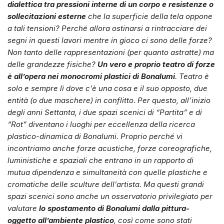
dialettica tra pressioni interne di un corpo e resistenze o
sollecitazioni esterne
che la superficie della tela oppone
a tali tensioni? Perché allora ostinarsi a rintracciare dei
segni in questi lavori mentre in gioco ci sono delle forze?
Non tanto delle rappresentazioni (per quanto astratte) ma
delle grandezze fisiche?
Un vero e proprio teatro di forze
è all’opera nei monocromi plastici di Bonalumi
. Teatro è
solo e sempre lì dove c’è una cosa e il suo opposto, due
entità (o due maschere) in conflitto. Per questo, all’inizio
degli anni Settanta, i due spazi scenici di “Partita” e di
“Rot” diventano i luoghi per eccellenza della ricerca
plastico-dinamica di Bonalumi. Proprio perché vi
incontriamo anche forze acustiche, forze coreografiche,
luministiche e spaziali che entrano in un rapporto di
mutua dipendenza e simultaneità con quelle plastiche e
cromatiche delle sculture dell’artista. Ma questi grandi
spazi scenici sono anche un osservatorio privilegiato per
valutare
lo spostamento di Bonalumi dalla pittura-
oggetto all’ambiente plastico
, così come sono stati