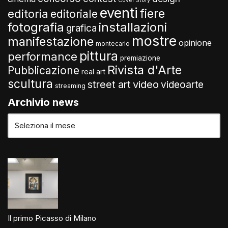
Cover Story
eventi
fiere
editoria
editoriale
fotografia
installazioni
grafica
mostre
manifestazione
opinione
montecarlo
pittura
performance
premiazione
Rivista d'Arte
Pubblicazione
real art
scultura
video
street art
videoarte
streaming
Archivio news
Il primo Picasso di Milano