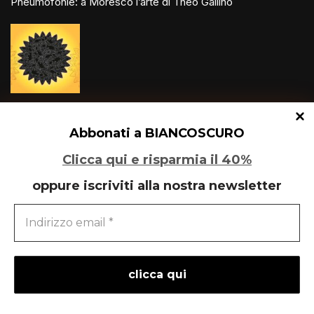
Pneumofonìe: a Moresco l’arte di Theo Gallino
Un glitch quantico tra Varese e Maleo
Abbonati a BIANCOSCURO
Clicca qui e risparmia il 40%
oppure iscriviti alla nostra newsletter
Speciale Art Basel 2026
powered by
liberementi
- idee per la comunicazione
Neve
| Powered by
WordPress