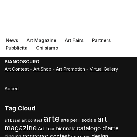
News
Art Magazine
Art Fairs
Partners
Pubblicità
Chi siamo
BIANCOSCURO
Art Contest
-
Art Shop
-
Art Promotion
-
Virtual Gallery
Accedi
Tag Cloud
arte
art
arte per il sociale
art contest
art basel
magazine
catalogo d'arte
biennale
Art Tour
concorso
contest
design
cinema