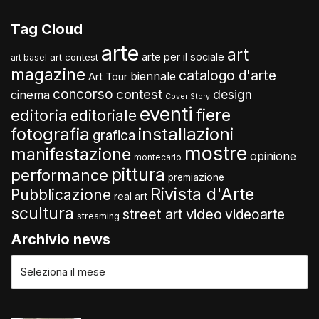
Tag Cloud
arte
art
arte per il sociale
art contest
art basel
magazine
catalogo d'arte
biennale
Art Tour
concorso
contest
design
cinema
Cover Story
eventi
fiere
editoria
editoriale
fotografia
installazioni
grafica
mostre
manifestazione
opinione
montecarlo
pittura
performance
premiazione
Rivista d'Arte
Pubblicazione
real art
scultura
video
street art
videoarte
streaming
Archivio news