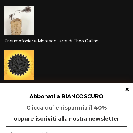
Pneumofonìe: a Moresco l’arte di Theo Gallino
Un glitch quantico tra Varese e Maleo
Abbonati a BIANCOSCURO
Clicca qui e risparmia il 40%
oppure iscriviti alla nostra newsletter
Speciale Art Basel 2026