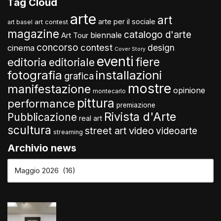
Tag Cloud
arte
art
arte per il sociale
art contest
art basel
magazine
catalogo d'arte
biennale
Art Tour
concorso
contest
design
cinema
Cover Story
eventi
fiere
editoria
editoriale
fotografia
installazioni
grafica
mostre
manifestazione
opinione
montecarlo
pittura
performance
premiazione
Rivista d'Arte
Pubblicazione
real art
scultura
video
street art
videoarte
streaming
Archivio news