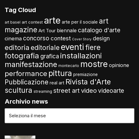
Tag Cloud
arte
art
arte per il sociale
art contest
art basel
magazine
catalogo d'arte
biennale
Art Tour
concorso
contest
design
cinema
Cover Story
eventi
fiere
editoria
editoriale
fotografia
installazioni
grafica
mostre
manifestazione
opinione
montecarlo
pittura
performance
premiazione
Rivista d'Arte
Pubblicazione
real art
scultura
video
street art
videoarte
streaming
Archivio news