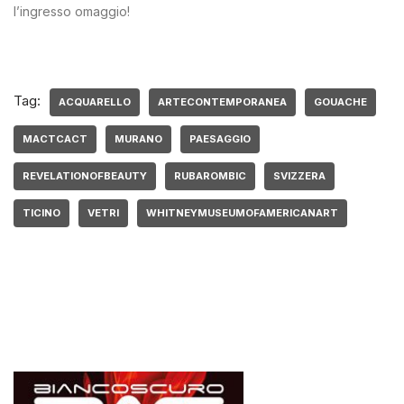
l’ingresso omaggio!
Tag:
ACQUARELLO
ARTECONTEMPORANEA
GOUACHE
MACTCACT
MURANO
PAESAGGIO
REVELATIONOFBEAUTY
RUBAROMBIC
SVIZZERA
TICINO
VETRI
WHITNEYMUSEUMOFAMERICANART