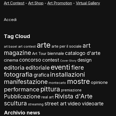
Art Contest
-
Art Shop
-
Art Promotion
-
Virtual Gallery
Accedi
Tag Cloud
arte
art
arte per il sociale
art contest
art basel
magazine
catalogo d'arte
biennale
Art Tour
concorso
contest
design
cinema
Cover Story
eventi
fiere
editoria
editoriale
fotografia
installazioni
grafica
mostre
manifestazione
opinione
montecarlo
pittura
performance
premiazione
Rivista d'Arte
Pubblicazione
real art
scultura
video
street art
videoarte
streaming
Archivio news