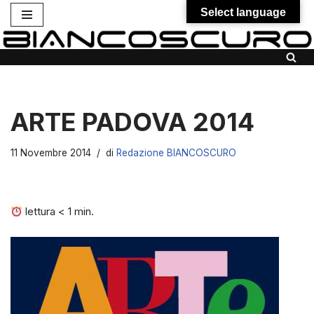
Select language
Vai
al
contenuto
ARTE PADOVA 2014
11 Novembre 2014
di
Redazione BIANCOSCURO
lettura
< 1
min.