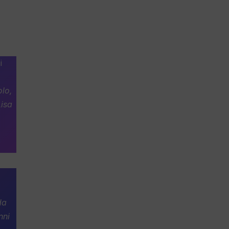
i
olo,
Lisa
da
nni