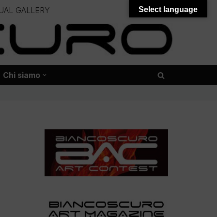
UAL GALLERY
Select language
– – –
onali – – – – – – – – – – – – – – –
Chi siamo