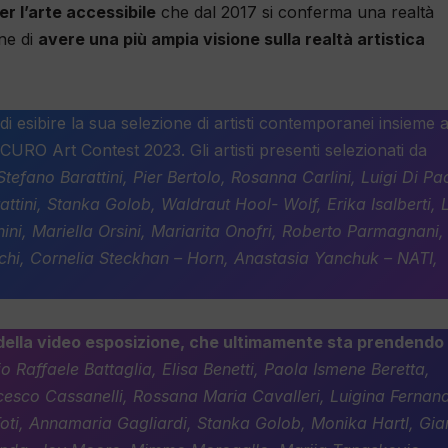
er l’arte accessibile
che dal 2017 si conferma una realtà
ne di
avere una più ampia visione sulla realtà artistica
di esibire la sua selezione di artisti contemporanei insieme a
CURO Art Contest 2023. Gli artisti presenti selezionati da
tefano Barattini, Pier Bertolo, Rosanna Carlini, Luigi Di Pa
attini, Stanka Golob, Waldraut Hool- Wolf, Erika Isalberti, 
ni, Mariella Orsini, Mariarita Onofri, Roberto Parmagnani,
uchi, Cornelia Steckhan – Horn, Anastasia Yanchuk – NATI,
a della video esposizione, che ultimamente sta prendendo
 Raffaele Battaglia, Elisa Benetti, Paola Ismene Beretta,
ncesco Cassanelli, Rossana Maria Cavalleri, Luigina Fernan
Foti, Annamaria Gagliardi, Stanka Golob, Monika Hartl, Gia