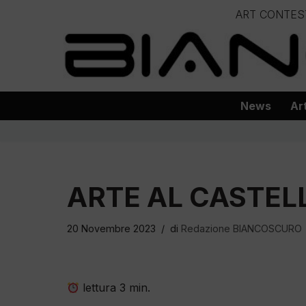
ART CONTES
Vai
– – – – 
al
– – – – – – – – – – – – – – – Progetto
contenuto
News
Ar
ARTE AL CASTELL
20 Novembre 2023
di
Redazione BIANCOSCURO
lettura
3
min.