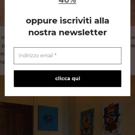
40%
oppure iscriviti alla
nostra newsletter
, in effetti con l’avvicinamento del Natale tutti siamo alla ric
ndi perché lasciarsi sfuggire questa chance?
PAT Pavia
vuole
erdibile per gli artisti che vogliono essere presenti sul
nza speculazioni.