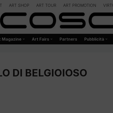
T
ART SHOP
ART TOUR
ART PROMOTION
VIRT
– – – – – – – – – – – www.biancoscuro.it – – – – – – – – – – – – 
 BIANCOSCURO – Editoria – Spazi Espositivi – Concorsi Internazi
t Magazine
Art Fairs
Partners
Pubblicità
O DI BELGIOIOSO