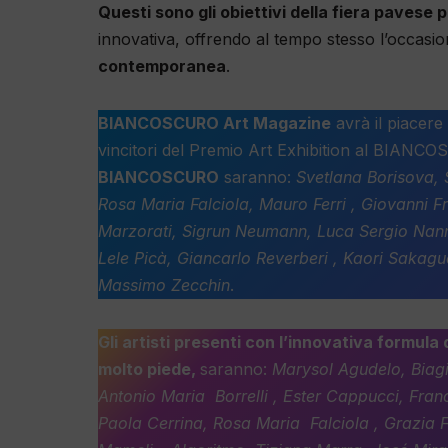
Questi sono gli obiettivi della fiera pavese p
innovativa, offrendo al tempo stesso l’occasio
contemporanea
.
BIANCOSCURO Art Magazine
avrà il piacere 
vincitori del Premio Art Exhibition al BIANCOS
BIANCOSCURO
saranno:
Svetlana Borisova, S
Rosa Maria Falciola, Mauro Ferri , Giovanni Fr
Marzorati, Sigrun Neumann, Luca Sergio Nanni
Lele Picà, Giancarlo Reverberi , Kaori Sakag
Massimo Zecchin
.
Gli artisti presenti con l’innovativa formul
molto piede,
saranno:
Marysol Agudelo, Biagio
Antonio Maria Borrelli , Ester Cappucci, Fra
Paola Cerrina, Rosa Maria Falciola , Grazia 