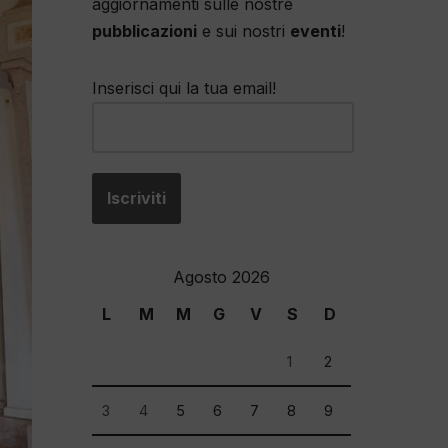
aggiornamenti sulle nostre
pubblicazioni
e sui nostri
eventi
!
Inserisci qui la tua email!
Agosto 2026
L
M
M
G
V
S
D
1
2
3
4
5
6
7
8
9