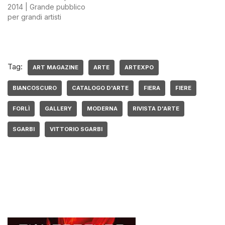
2014 | Grande pubblico
per grandi artisti
Tag:
ART MAGAZINE
ARTE
ARTEXPO
BIANCOSCURO
CATALOGO D'ARTE
FIERA
FIERE
FORLÌ
GALLERY
MODERNA
RIVISTA D'ARTE
SGARBI
VITTORIO SGARBI