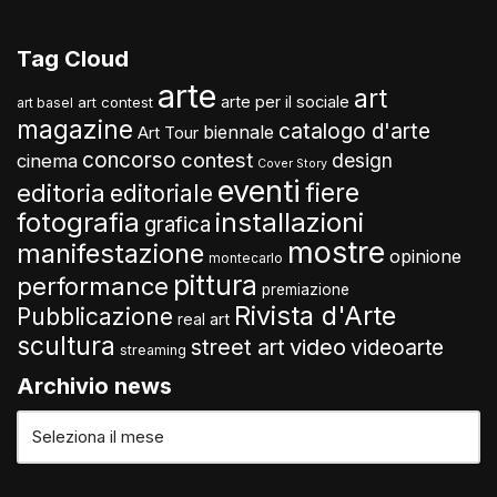
Tag Cloud
arte
art
arte per il sociale
art contest
art basel
magazine
catalogo d'arte
biennale
Art Tour
concorso
contest
design
cinema
Cover Story
eventi
fiere
editoria
editoriale
fotografia
installazioni
grafica
mostre
manifestazione
opinione
montecarlo
pittura
performance
premiazione
Rivista d'Arte
Pubblicazione
real art
scultura
video
street art
videoarte
streaming
Archivio news