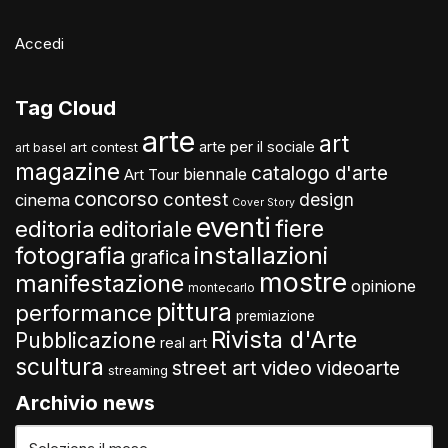
Accedi
Tag Cloud
arte
art
arte per il sociale
art contest
art basel
magazine
catalogo d'arte
biennale
Art Tour
concorso
contest
design
cinema
Cover Story
eventi
fiere
editoria
editoriale
fotografia
installazioni
grafica
mostre
manifestazione
opinione
montecarlo
pittura
performance
premiazione
Rivista d'Arte
Pubblicazione
real art
scultura
video
street art
videoarte
streaming
Archivio news