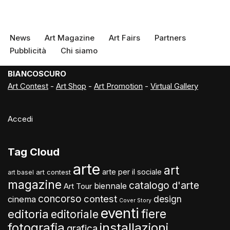
News
Art Magazine
Art Fairs
Partners
Pubblicità
Chi siamo
BIANCOSCURO
Art Contest
-
Art Shop
-
Art Promotion
-
Virtual Gallery
Accedi
Tag Cloud
arte
art
arte per il sociale
art contest
art basel
magazine
catalogo d'arte
biennale
Art Tour
concorso
contest
design
cinema
Cover Story
eventi
fiere
editoria
editoriale
fotografia
installazioni
grafica