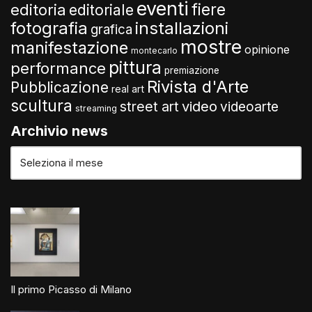
eventi
fiere
editoria
editoriale
fotografia
installazioni
grafica
mostre
manifestazione
opinione
montecarlo
pittura
performance
premiazione
Rivista d'Arte
Pubblicazione
real art
scultura
video
street art
videoarte
streaming
Archivio news
Il primo Picasso di Milano