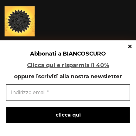
Un glitch quantico tra Varese e Maleo
Abbonati a BIANCOSCURO
Clicca qui e risparmia il 40%
oppure iscriviti alla nostra newsletter
Speciale Art Basel 2026
powered by
liberementi
- idee per la comunicazione
Neve
| Powered by
WordPress