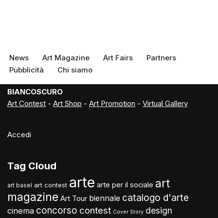
News
Art Magazine
Art Fairs
Partners
Pubblicità
Chi siamo
BIANCOSCURO
Art Contest
-
Art Shop
-
Art Promotion
-
Virtual Gallery
Accedi
Tag Cloud
arte
art
arte per il sociale
art contest
art basel
magazine
catalogo d'arte
biennale
Art Tour
concorso
contest
design
cinema
Cover Story