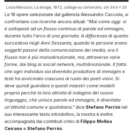
Lucia Marcucci, La strage, 1972, collage su cartoncino, cm 34.6 x 25
Le 18 opere selezionate dal gallerista Alessandro Cacciola, si
confrontano con ricerche ancora attuali: “
Mai come oggi si
è sottoposti ad un flusso continuo di parole ed immagini,
durante tutto l’arco di una giornata. A differenza di quanto
succedeva negli Anni Sessanta, quando le persone erano
soggetti passivi della comunicazione dei media, ora il
flusso non è più monodirezionale, ma, attraverso varie
forme, dai blog ai social network, multidirezionale. Il fatto
che ogni individuo sia diventato produttore di immagini e
testi ha avvicinato ciascuno al ruolo dei poeti visivi. Si
deve quindi guardare a questi maestri come modelli
proprio perché la loro attività di indagine del nuovo
linguaggio, che unisce parole ed immagini, è diventata
un’attività comune e quotidiana.”
dice
Stefano Perrini
nel
suo interessante testo introduttivo, la mostra è inoltre
accompagnata dai contributi critici di
Filippo Mollea
Ceirano
e
Stefano Perrini
.