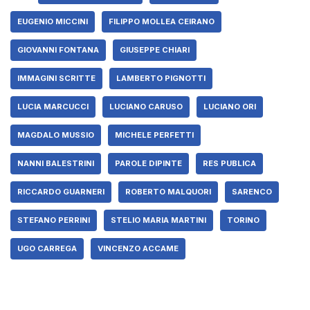
EUGENIO MICCINI
FILIPPO MOLLEA CEIRANO
GIOVANNI FONTANA
GIUSEPPE CHIARI
IMMAGINI SCRITTE
LAMBERTO PIGNOTTI
LUCIA MARCUCCI
LUCIANO CARUSO
LUCIANO ORI
MAGDALO MUSSIO
MICHELE PERFETTI
NANNI BALESTRINI
PAROLE DIPINTE
RES PUBLICA
RICCARDO GUARNERI
ROBERTO MALQUORI
SARENCO
STEFANO PERRINI
STELIO MARIA MARTINI
TORINO
UGO CARREGA
VINCENZO ACCAME