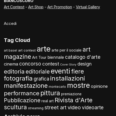
BIANCOSCURO
Art Contest
-
Art Shop
-
Art Promotion
-
Virtual Gallery
Accedi
Tag Cloud
arte
art
arte per il sociale
art contest
art basel
magazine
catalogo d'arte
biennale
Art Tour
concorso
contest
design
cinema
Cover Story
eventi
fiere
editoria
editoriale
fotografia
installazioni
grafica
mostre
manifestazione
opinione
montecarlo
pittura
performance
premiazione
Rivista d'Arte
Pubblicazione
real art
scultura
video
street art
videoarte
streaming