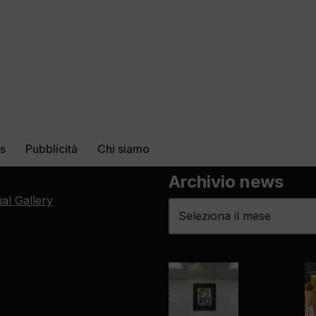
rs
Pubblicità
Chi siamo
Archivio news
ual Gallery