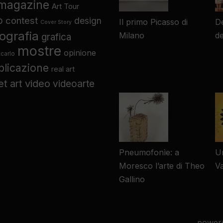
 magazine
Art Tour
o
contest
design
Il primo Picasso di
De
Cover Story
tografia
Milano
d
grafica
mostre
opinione
carlo
blicazione
real art
video
et art
videoarte
Pneumofonìe: a
Un
Moresco l’arte di Theo
V
Gallino
power