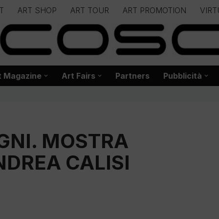
T
ART SHOP
ART TOUR
ART PROMOTION
VIRT
– – – – – – – – – – – www.biancoscuro.it – – – – – – – – – – – – 
 BIANCOSCURO – Editoria – Spazi Espositivi – Concorsi Internazi
t Magazine
Art Fairs
Partners
Pubblicità
OGNI. MOSTRA
NDREA CALISI