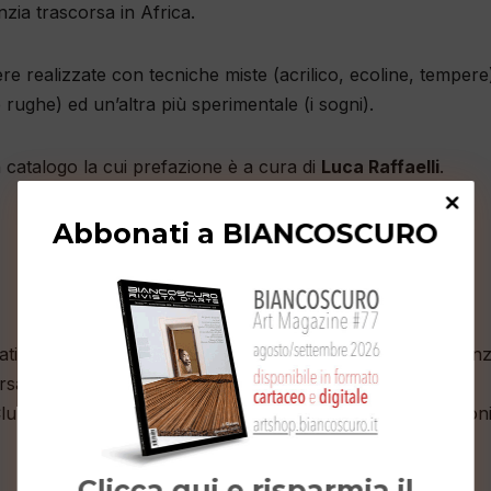
anzia trascorsa in
Africa.
e realizzate con tecniche miste (acrilico, ecoline, tempere
 rughe) ed un’altra più sperimentale (i sogni).
 catalogo la cui prefazione è a cura di
Luca Raffaelli
.
Abbonati a BIANCOSCURO
eativo con InArea di Roma, Studio Sectio, WWF, Interferenz
orsare, Sinnos, Inchiostro, Bookmoda, Festival del cinema
ub Italiano, Alberto Gaffi Editore, Universal Music, Edizion
Clicca qui e risparmia il