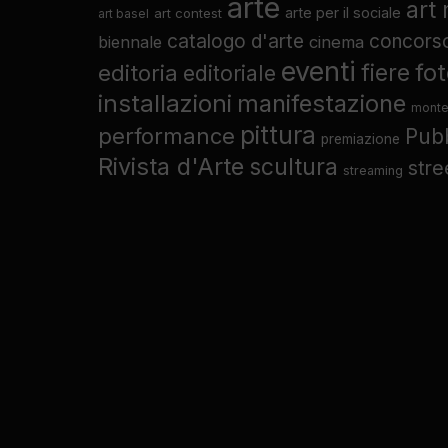
arte
art
arte per il sociale
art contest
art basel
catalogo d'arte
concors
biennale
cinema
eventi
fo
fiere
editoria
editoriale
installazioni
manifestazione
monte
pittura
performance
Pub
premiazione
Rivista d'Arte
scultura
stre
streaming