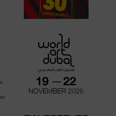
i.
uto