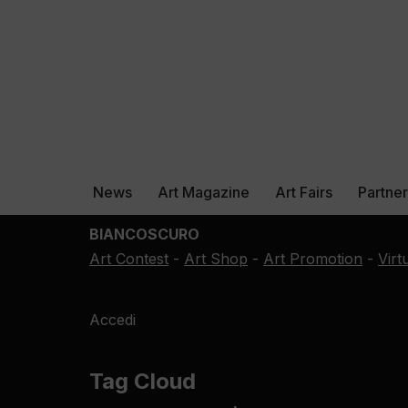
News
Art Magazine
Art Fairs
Partne
BIANCOSCURO
Art Contest
-
Art Shop
-
Art Promotion
-
Virt
Accedi
Tag Cloud