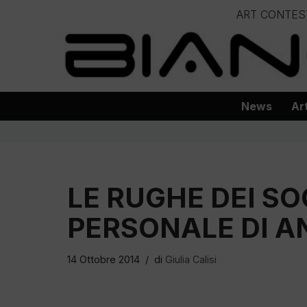
ART CONTES
Vai
– – – – 
al
– – – – – – – – – – – – – – – Progetto
contenuto
News
Ar
LE RUGHE DEI S
PERSONALE DI A
14 Ottobre 2014
di
Giulia Calisi