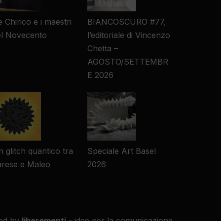
 Chirico e i maestri
BIANCOSCURO #77,
el Novecento
l’editoriale di Vincenzo
Chetta –
AGOSTO/SETTEMBR
E 2026
 glitch quantico tra
Speciale Art Basel
arese e Maleo
2026
ed by
liberementi
- idee per la comunicazione