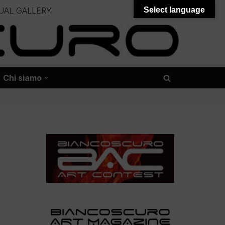
UAL GALLERY
Select language
– – –
onali – – – – – – – – – – – – – – –
Chi siamo