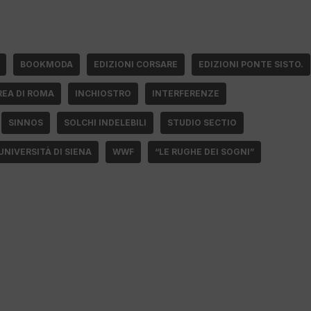
BOOKMODA
EDIZIONI CORSARE
EDIZIONI PONTE SISTO.
REA DI ROMA
INCHIOSTRO
INTERFERENZE
SINNOS
SOLCHI INDELEBILI
STUDIO SECTIO
UNIVERSITÀ DI SIENA
WWF
“LE RUGHE DEI SOGNI”