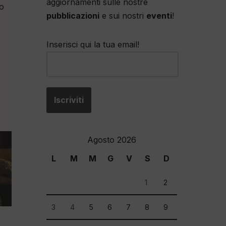
aggiornamenti sulle nostre
o
pubblicazioni
e sui nostri
eventi
!
Inserisci qui la tua email!
Agosto 2026
L
M
M
G
V
S
D
1
2
3
4
5
6
7
8
9