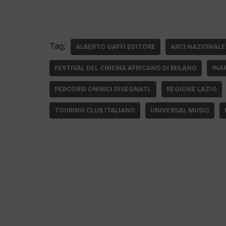
Tag:
ALBERTO GAFFI EDITORE
ARCI NAZIONALE
FESTIVAL DEL CINEMA AFRICANO DI MILANO
INA
PERCORSI ONIRICI DISEGNATI.
REGIONE LAZIO
TOURING CLUB ITALIANO
UNIVERSAL MUSIC