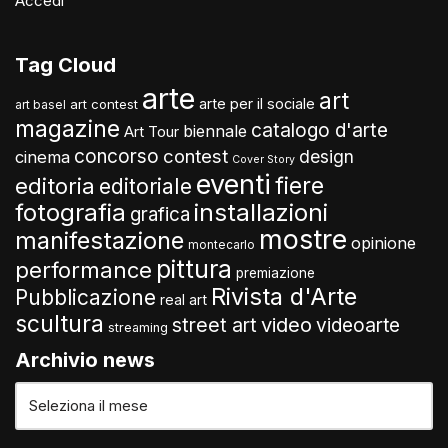
Accedi
Tag Cloud
arte
art
arte per il sociale
art contest
art basel
magazine
catalogo d'arte
biennale
Art Tour
concorso
contest
design
cinema
Cover Story
eventi
fiere
editoria
editoriale
fotografia
installazioni
grafica
mostre
manifestazione
opinione
montecarlo
pittura
performance
premiazione
Rivista d'Arte
Pubblicazione
real art
scultura
video
street art
videoarte
streaming
Archivio news