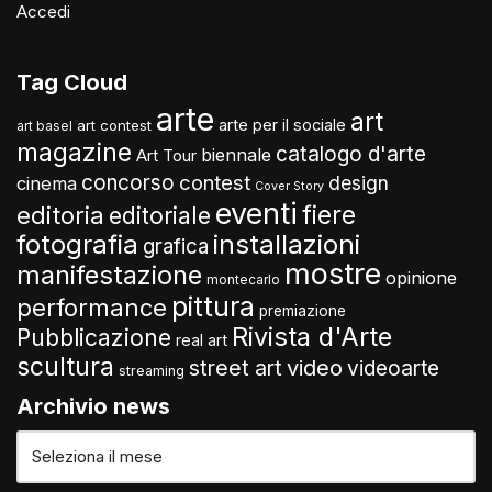
Accedi
Tag Cloud
arte
art
arte per il sociale
art contest
art basel
magazine
catalogo d'arte
biennale
Art Tour
concorso
contest
design
cinema
Cover Story
eventi
fiere
editoria
editoriale
fotografia
installazioni
grafica
mostre
manifestazione
opinione
montecarlo
pittura
performance
premiazione
Rivista d'Arte
Pubblicazione
real art
scultura
video
street art
videoarte
streaming
Archivio news