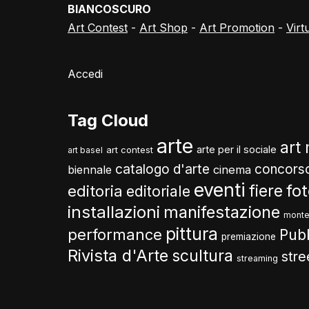
BIANCOSCURO
Art Contest
-
Art Shop
-
Art Promotion
-
Virt
Accedi
Tag Cloud
arte
art
arte per il sociale
art contest
art basel
catalogo d'arte
concors
biennale
cinema
eventi
fo
fiere
editoria
editoriale
installazioni
manifestazione
monte
pittura
performance
Pub
premiazione
Rivista d'Arte
scultura
stre
streaming