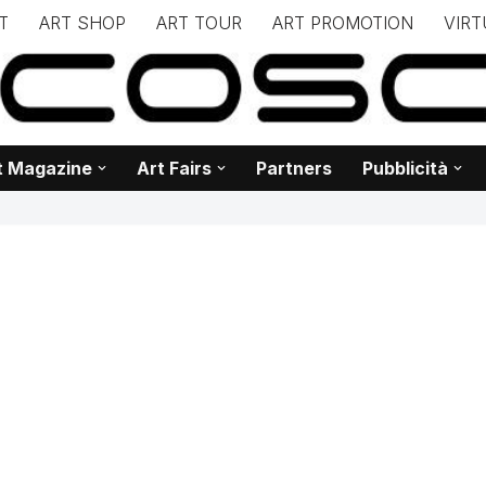
T
ART SHOP
ART TOUR
ART PROMOTION
VIRT
– – – – – – – – – – – www.biancoscuro.it – – – – – – – – – – – – 
 BIANCOSCURO – Editoria – Spazi Espositivi – Concorsi Internazi
t Magazine
Art Fairs
Partners
Pubblicità