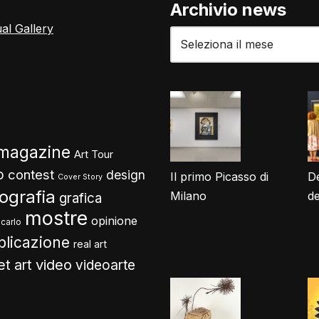
Archivio news
ual Gallery
 magazine
Art Tour
o
contest
design
Il primo Picasso di
De
Cover Story
tografia
Milano
d
grafica
mostre
opinione
carlo
blicazione
real art
video
et art
videoarte