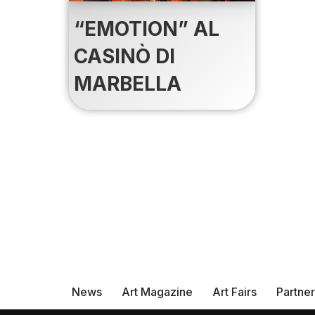
“EMOTION” AL
CASINÒ DI
MARBELLA
News
Art Magazine
Art Fairs
Partne