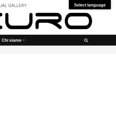
UAL GALLERY
Select language
– – –
onali – – – – – – – – – – – – – – –
Chi siamo