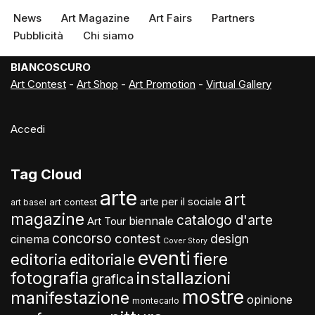
News
Art Magazine
Art Fairs
Partners
Pubblicità
Chi siamo
BIANCOSCURO
Art Contest
-
Art Shop
-
Art Promotion
-
Virtual Gallery
Accedi
Tag Cloud
arte
art
arte per il sociale
art contest
art basel
magazine
catalogo d'arte
biennale
Art Tour
concorso
contest
design
cinema
Cover Story
eventi
fiere
editoria
editoriale
fotografia
installazioni
grafica
mostre
manifestazione
opinione
montecarlo