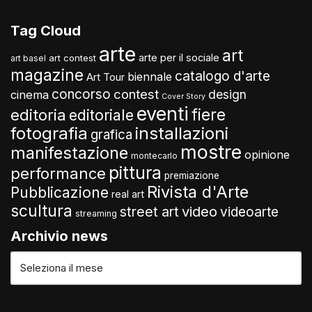
Tag Cloud
arte
art
arte per il sociale
art contest
art basel
magazine
catalogo d'arte
biennale
Art Tour
concorso
contest
design
cinema
Cover Story
eventi
fiere
editoria
editoriale
fotografia
installazioni
grafica
mostre
manifestazione
opinione
montecarlo
pittura
performance
premiazione
Rivista d'Arte
Pubblicazione
real art
scultura
video
street art
videoarte
streaming
Archivio news