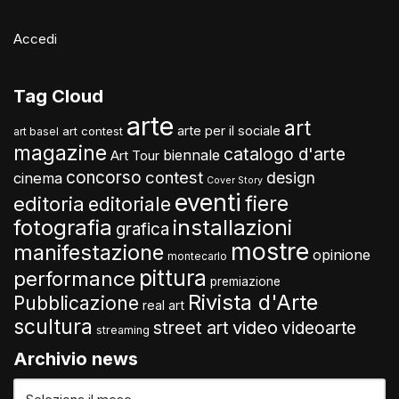
Accedi
Tag Cloud
arte
art
arte per il sociale
art contest
art basel
magazine
catalogo d'arte
biennale
Art Tour
concorso
contest
design
cinema
Cover Story
eventi
fiere
editoria
editoriale
fotografia
installazioni
grafica
mostre
manifestazione
opinione
montecarlo
pittura
performance
premiazione
Rivista d'Arte
Pubblicazione
real art
scultura
video
street art
videoarte
streaming
Archivio news