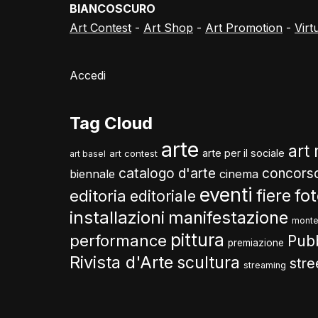
BIANCOSCURO
Art Contest
-
Art Shop
-
Art Promotion
-
Virt
Accedi
Tag Cloud
arte
art
arte per il sociale
art contest
art basel
catalogo d'arte
concors
biennale
cinema
eventi
fo
fiere
editoria
editoriale
installazioni
manifestazione
monte
pittura
performance
Pub
premiazione
Rivista d'Arte
scultura
stre
streaming