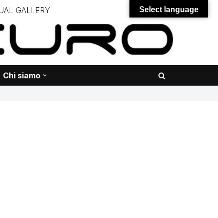
UAL GALLERY
Select language
– – –
onali – – – – – – – – – – – – – – –
Chi siamo