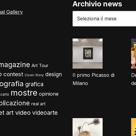
Archivio news
ual Gallery
 magazine
Art Tour
o
contest
design
Il primo Picasso di
De
Cover Story
tografia
Milano
d
grafica
mostre
opinione
carlo
blicazione
real art
video
et art
videoarte