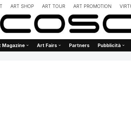
T
ART SHOP
ART TOUR
ART PROMOTION
VIRT
– – – – – – – – – – – www.biancoscuro.it – – – – – – – – – – – – 
 BIANCOSCURO – Editoria – Spazi Espositivi – Concorsi Internazi
t Magazine
Art Fairs
Partners
Pubblicità