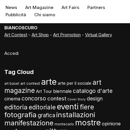
News
Art Magazine
Art Fairs
Partners
Pubblicità
Chi siamo
BIANCOSCURO
Art Contest
-
Art Shop
-
Art Promotion
-
Virtual Gallery
Accedi
Tag Cloud
arte
art
arte per il sociale
art contest
art basel
magazine
catalogo d'arte
biennale
Art Tour
concorso
contest
design
cinema
Cover Story
eventi
fiere
editoria
editoriale
fotografia
installazioni
grafica
mostre
manifestazione
opinione
montecarlo