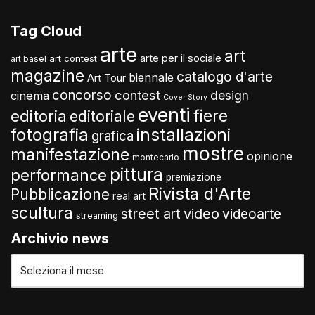
Tag Cloud
arte
art
arte per il sociale
art contest
art basel
magazine
catalogo d'arte
biennale
Art Tour
concorso
contest
design
cinema
Cover Story
eventi
fiere
editoria
editoriale
fotografia
installazioni
grafica
mostre
manifestazione
opinione
montecarlo
pittura
performance
premiazione
Rivista d'Arte
Pubblicazione
real art
scultura
video
street art
videoarte
streaming
Archivio news