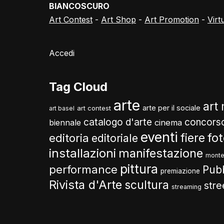
BIANCOSCURO
Art Contest
-
Art Shop
-
Art Promotion
-
Virt
Accedi
Tag Cloud
arte
art
arte per il sociale
art contest
art basel
catalogo d'arte
concors
biennale
cinema
eventi
fo
fiere
editoria
editoriale
installazioni
manifestazione
monte
pittura
performance
Pub
premiazione
Rivista d'Arte
scultura
stre
streaming