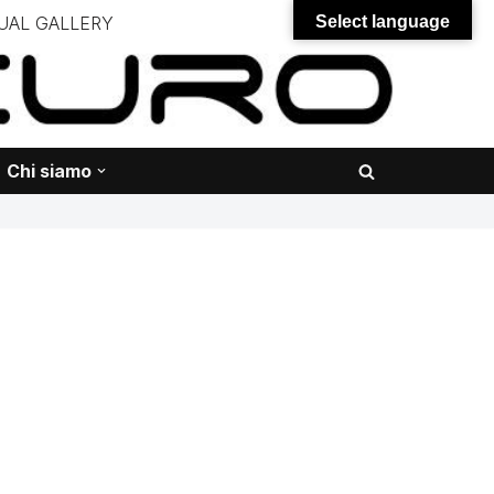
UAL GALLERY
Select language
– – –
onali – – – – – – – – – – – – – – –
Chi siamo