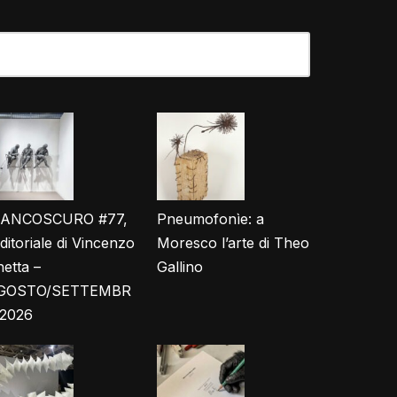
IANCOSCURO #77,
Pneumofonìe: a
editoriale di Vincenzo
Moresco l’arte di Theo
etta –
Gallino
GOSTO/SETTEMBR
 2026