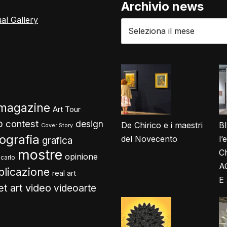
Archivio news
ual Gallery
 magazine
Art Tour
o
contest
design
De Chirico e i maestri
B
Cover Story
tografia
del Novecento
l’
grafica
mostre
Ch
opinione
carlo
A
blicazione
real art
E
video
et art
videoarte