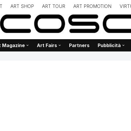
T
ART SHOP
ART TOUR
ART PROMOTION
VIRT
– – – – – – – – – – – www.biancoscuro.it – – – – – – – – – – – – 
 BIANCOSCURO – Editoria – Spazi Espositivi – Concorsi Internazi
t Magazine
Art Fairs
Partners
Pubblicità