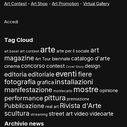
Art Contest
-
Art Shop
-
Art Promotion
-
Virtual Gallery
Accedi
Tag Cloud
arte
art
arte per il sociale
art contest
art basel
magazine
catalogo d'arte
biennale
Art Tour
concorso
contest
design
cinema
Cover Story
eventi
fiere
editoria
editoriale
fotografia
installazioni
grafica
mostre
manifestazione
opinione
montecarlo
pittura
performance
premiazione
Rivista d'Arte
Pubblicazione
real art
scultura
video
street art
videoarte
streaming
Archivio news