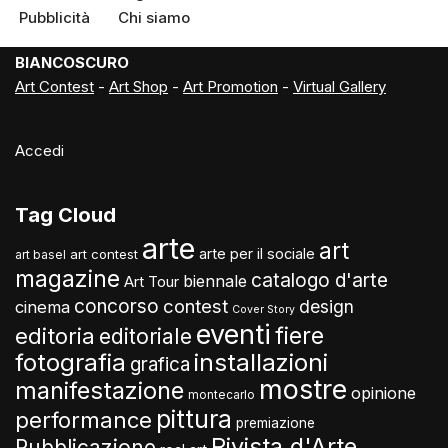
Pubblicità
Chi siamo
BIANCOSCURO
Art Contest
-
Art Shop
-
Art Promotion
-
Virtual Gallery
Accedi
Tag Cloud
arte
art
arte per il sociale
art contest
art basel
magazine
catalogo d'arte
biennale
Art Tour
concorso
contest
design
cinema
Cover Story
eventi
fiere
editoria
editoriale
fotografia
installazioni
grafica
mostre
manifestazione
opinione
montecarlo
pittura
performance
premiazione
Rivista d'Arte
Pubblicazione