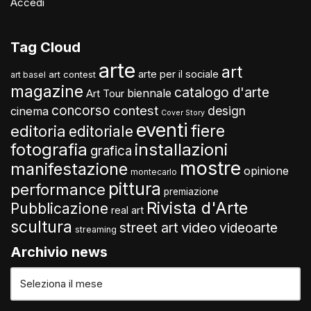
Accedi
Tag Cloud
arte
art
arte per il sociale
art contest
art basel
magazine
catalogo d'arte
biennale
Art Tour
concorso
contest
design
cinema
Cover Story
eventi
fiere
editoria
editoriale
fotografia
installazioni
grafica
mostre
manifestazione
opinione
montecarlo
pittura
performance
premiazione
Rivista d'Arte
Pubblicazione
real art
scultura
video
street art
videoarte
streaming
Archivio news