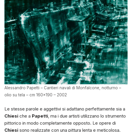
Alessandro Papetti – Cantieri navali di Monfalcone, notturno –
olio su tela – cm 160×190 – 2002
Le stesse parole e aggettivi si adattano perfettamente sia a
Chiesi
che a
Papetti
, ma i due artisti utilizzano lo strumento
pittorico in modo completamente opposto. Le opere di
Chiesi
sono realizzate con una pittura lenta e meticolosa,