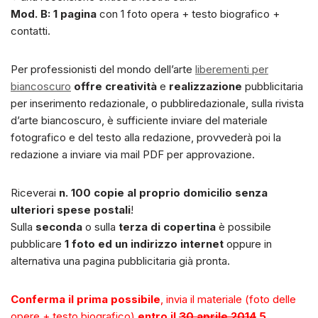
Mod. B:
1 pagina
con 1 foto opera + testo biografico +
contatti.
Per professionisti del mondo dell’arte
liberementi per
biancoscuro
offre creatività
e
realizzazione
pubblicitaria
per inserimento redazionale, o pubbliredazionale, sulla rivista
d’arte biancoscuro, è sufficiente inviare del materiale
fotografico e del testo alla redazione, provvederà poi la
redazione a inviare via mail PDF per approvazione.
Riceverai
n. 100 copie al proprio domicilio senza
ulteriori spese postali
!
Sulla
seconda
o sulla
terza di copertina
è possibile
pubblicare
1 foto ed un indirizzo internet
oppure in
alternativa una pagina pubblicitaria già pronta.
Conferma il prima possibile
, invia il materiale (foto delle
opere + testo biografico)
entro il
30 aprile 2014
5