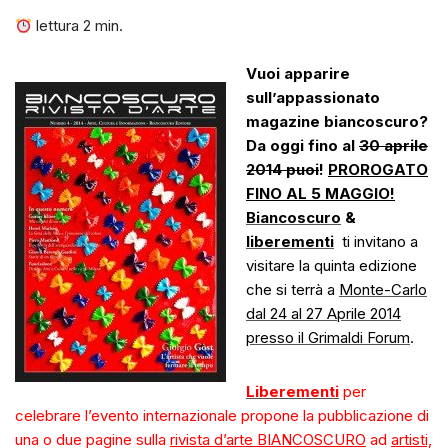
lettura
2
min.
Vuoi apparire
sull’appassionato
magazine biancoscuro?
Da oggi fino al
30 aprile
2014 puoi
!
PROROGATO
FINO AL 5 MAGGIO!
Biancoscuro
&
liberementi
ti invitano a
visitare la quinta edizione
che si terrà a
Monte-Carlo
dal 24 al 27 Aprile 2014
presso il Grimaldi Forum
.
Liberementi
per
celebrare l’evento internazionale propone la pubblicazione di
una o due pagine sulla
rivista d’arte BIANCOSCURO
ad
artisti,