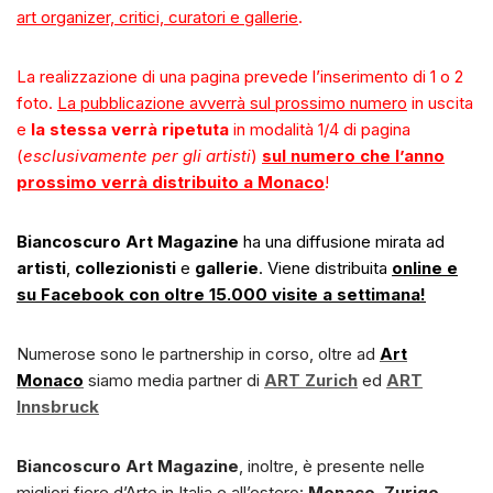
art organizer, critici, curatori e gallerie
.
La realizzazione di una pagina prevede l’inserimento di 1 o 2
foto.
La pubblicazione avverrà sul prossimo numero
in uscita
e
la stessa verrà ripetuta
in modalità 1/4 di pagina
(
esclusivamente per gli artisti
)
sul numero che l’anno
prossimo verrà distribuito a Monaco
!
Biancoscuro Art Magazine
ha una diffusione mirata ad
artisti
,
collezionisti
e
gallerie
. Viene distribuita
online e
su Facebook con oltre 15.000 visite a settimana!
Numerose sono le partnership in corso, oltre ad
Art
Monaco
siamo media partner di
ART Zurich
ed
ART
Innsbruck
Biancoscuro Art Magazine
, inoltre, è presente nelle
migliori fiere d’Arte in Italia e all’estero:
Monaco
,
Zurigo
,