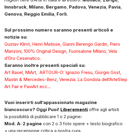
Innsbruck
,
Milano
,
Bergamo
,
Padova
,
Venezia
,
Pavia
,
Genova
,
Reggio Emilia
,
Forlì
.
Sul prossimo numero saranno presenti articoli e
notizie su:
Gustav Klimt, Henri Matisse, Gianni Berengo Gardin, Piero
Manzoni, 100% Original Design, Fuorisalone Milano, Vela
d’Oro Cesenatico.
Saranno inoltre presenti speciali su:
Art Basel, MiArt, ARTOUR-O: Ignazio Fresu, Giorgio Gost,
Maxtin & Mercedes-Benz, Venezia: La Gondola dell’ArteStep
Art Fair e PaviArt ecc…
Vuoi inserirti sull’appassionato magazine
biancoscuro? Oggi Puoi!
Liberementi
offre agli artisti
la possibilità di pubblicare 1 o 2 pagine:
Mod. A: 2 pagine
con 2 o 3 foto opere + testo biografico
+ una recensione critica a nostra cura.