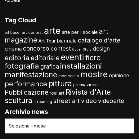
Accedi
Tag Cloud
arte
art
arte per il sociale
art contest
art basel
magazine
catalogo d'arte
biennale
Art Tour
concorso
contest
design
cinema
Cover Story
eventi
fiere
editoria
editoriale
fotografia
installazioni
grafica
mostre
manifestazione
opinione
montecarlo
pittura
performance
premiazione
Rivista d'Arte
Pubblicazione
real art
scultura
video
street art
videoarte
streaming
Archivio news