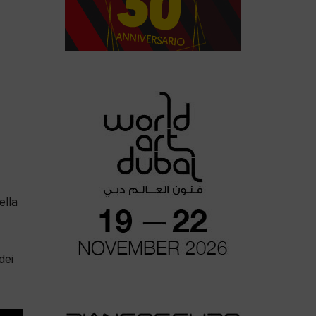
ella
dei