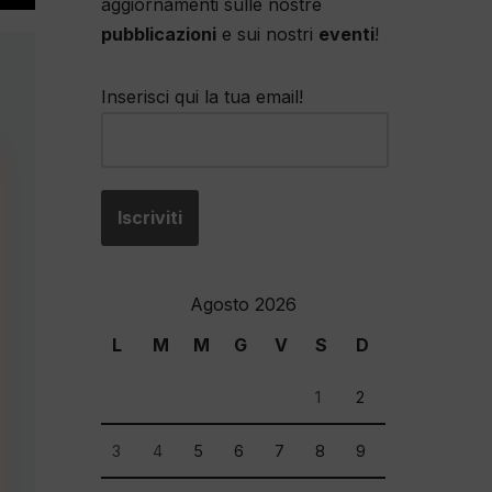
aggiornamenti sulle nostre
pubblicazioni
e sui nostri
eventi
!
Inserisci qui la tua email!
Agosto 2026
L
M
M
G
V
S
D
1
2
3
4
5
6
7
8
9