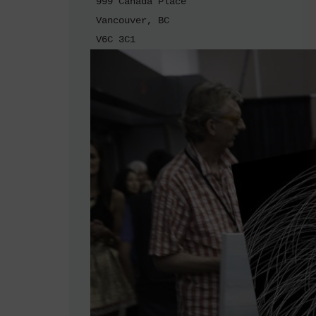
 999 Canada Place

 Vancouver, BC
