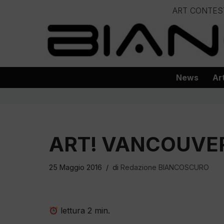
ART CONTES
Vai
– – – – 
al
– – – – – – – – – – – – – – – Progetto
contenuto
News
Ar
ART! VANCOUVER
25 Maggio 2016
di
Redazione BIANCOSCURO
lettura
2
min.