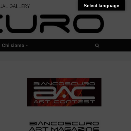
UAL GALLERY
Select language
– – –
onali – – – – – – – – – – – – – – –
Chi siamo