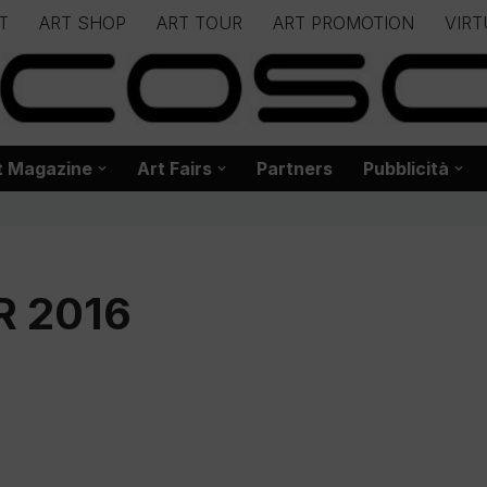
T
ART SHOP
ART TOUR
ART PROMOTION
VIRT
– – – – – – – – – – – www.biancoscuro.it – – – – – – – – – – – – 
 BIANCOSCURO – Editoria – Spazi Espositivi – Concorsi Internazi
t Magazine
Art Fairs
Partners
Pubblicità
 2016