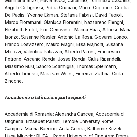
Gianmaria Brizzi, Flavia Bucci, Caltanino, Tommaso Cascella,
Angelo Colagrossi, Publia Cruciani, Mauro Cuppone, Cecilia
De Paolis, Yvonne Ekman, Stefania Fabrizi, David Fagioli,
Marco Fioramanti, Gianluca Fiorentini, Nazzareno Flenghi,
Elizabeth Frolet, Pino Genovese, Marina Haas, Alfonso Maria
Isonzo, Susanne Kessler, Antonio La Rosa, Giovanni Longo,
Franco Losvizzero, Mauro Magni, Elisa Majnoni, Susanna
Micozzi, Valentina Palazzari, Alberto Parres, Francesco
Petrone, Ascanio Renda, Josse Renda, Giulia Ripandelli,
Massimo Ruiu, Sandro Scarmiglia, Thomas Spielmann,
Alberto Timossi, Mara van Wees, Fiorenzo Zaffina, Giulia
Zincone.
Accademie e Istituzioni partecipanti
Accademia di Romania: Alexandra Oancea; Accademia di
Ungheria: Erzsébet Palásti; Temple University Rome
Campus: Marina Buening, Anita Guerra, Katherine Krizek,
Liana Miuccio; RUFA – Rome University of Fine Arts: Emma