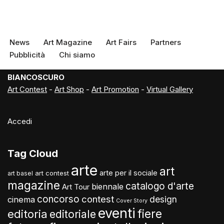
News
Art Magazine
Art Fairs
Partners
Pubblicità
Chi siamo
BIANCOSCURO
Art Contest
-
Art Shop
-
Art Promotion
-
Virtual Gallery
Accedi
Tag Cloud
arte
art
arte per il sociale
art contest
art basel
magazine
catalogo d'arte
biennale
Art Tour
concorso
contest
design
cinema
Cover Story
eventi
fiere
editoria
editoriale