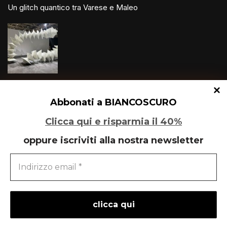
Un glitch quantico tra Varese e Maleo
Speciale Art Basel 2026
Abbonati a BIANCOSCURO
Clicca qui e risparmia il 40%
oppure iscriviti alla nostra newsletter
Il Re è morto, lunga vita a Monky!
powered by
liberementi
- idee per la comunicazione
Neve
| Powered by
WordPress