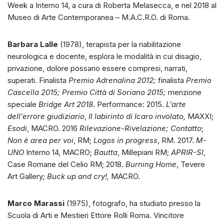
Week a Interno 14, a cura di Roberta Melasecca, e nel 2018 al
Museo di Arte Contemporanea – M.A.C.R.O. di Roma.
Barbara Lalle
(1978), terapista per la riabilitazione
neurologica e docente, esplora le modalità in cui disagio,
privazione, dolore possano essere compresi, narrati,
superati. Finalista
Premio Adrenalina 2012;
finalista
Premio
Cascella 2015; Premio Città di Soriano 2015;
menzione
speciale
Bridge Art 2018.
Performance: 2015.
L’arte
dell’errore giudiziario
,
Il labirinto di Icaro involato,
MAXXI;
Esodi
, MACRO. 2016
Rilevazione-Rivelazione;
Contatto
;
Non è area per voi
, RM;
Logos in progress
, RM. 2017.
M-
UNO
Interno 14, MACRO;
Bautta
, Millepiani RM;
APRIR-SI
,
Case Romane del Celio RM; 2018.
Burning Home
, Tevere
Art Gallery;
Buck up and cry!,
MACRO.
Marco Marassi
(1975), fotografo, ha studiato presso la
Scuola di Arti e Mestieri Ettore Rolli Roma. Vincitore