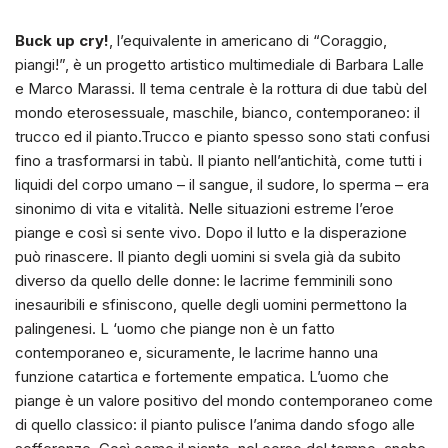
Buck up cry!
, l’equivalente in americano di “Coraggio,
piangi!”, è un progetto artistico multimediale di Barbara Lalle
e Marco Marassi. Il tema centrale è la rottura di due tabù del
mondo eterosessuale, maschile, bianco, contemporaneo: il
trucco ed il pianto.Trucco e pianto spesso sono stati confusi
fino a trasformarsi in tabù. Il pianto nell’antichità, come tutti i
liquidi del corpo umano – il sangue, il sudore, lo sperma – era
sinonimo di vita e vitalità. Nelle situazioni estreme l’eroe
piange e così si sente vivo. Dopo il lutto e la disperazione
può rinascere. Il pianto degli uomini si svela già da subito
diverso da quello delle donne: le lacrime femminili sono
inesauribili e sfiniscono, quelle degli uomini permettono la
palingenesi. L ‘uomo che piange non è un fatto
contemporaneo e, sicuramente, le lacrime hanno una
funzione catartica e fortemente empatica. L’uomo che
piange è un valore positivo del mondo contemporaneo come
di quello classico: il pianto pulisce l’anima dando sfogo alle