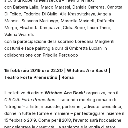
a cura di Roberta Melasecca – Interno 14 next
con Barbara Lalle, Marco Marassi, Daniela Carreras, Carlotta
Di Felice, Federica Di Giulio, Alla Krasovitzkaya, Angela
Mancini, Susanna Marilungo, Marcella Marinelli, Raffaella
Murgo, Elisabetta Rampazzo, Clelia Sepe, Laura Trinci,
Valeria Vivarelli.
con la partecipazione della soprano Loredana Margheriti
costumi e face painting a cura di Ombretta Luciani in
collaborazione con Priscilla Percuoco
15 febbraio 2019 ore 22.30 | Witches Are Back! |
Teatro Forte Prenestino | Roma
Il collettivo di artiste
Witches Are Back!
organizza, con il
C.S.O.A. Forte Prenestino
, il secondo meeting romano di
“streghe”- artiste, musiciste, performer, attiviste, pensatrici,
donne in tutte le forme e maniere – per festeggiare insieme il
15 febbraio 2019. Come per il 2018, l’evento sarà l’occasione
per celebrare la creatività , la sapienza e la voglia di stare