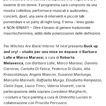
insieme di noi donne. Il programma sarà composto da una
mostra collettiva, performace musicali e audiovideo,
concerti, djset, una serie di interventi e piccoli talk
pomeridiani e un party all night long. Il tema – linea guida
è NON-BINARY – Oltre il binario di genere tradizionale
maschio/femmina, aldilà delle polarizzazioni delle definizioni.
Per
Witches Are Back!
Interno 14 next
presenta
Buck up
and cry! – studio per una mise en éspace
di
Barbara
Lalle e Marco Marassi
, a cura di
Roberta
Melasecca
, con
Barbara Lalle, Marco Marassi, Daniela
Carreras, Carlotta Di Felice, Federica Di Giulio, Alla
Krasovitzkaya, Angela Mancini, Susanna Marilungo,
Marcella Marinelli, Raffaella Murgo, Elisabetta Rampazzo,
Clelia Sepe, Laura Trinci, Valeria Vivarelli
, con la
partecipazione della soprano
Loredana Margheriti
,
i costumi e face painting a cura di
Ombretta Luciani
in
collaborazione con
Priscilla Percuoco
.