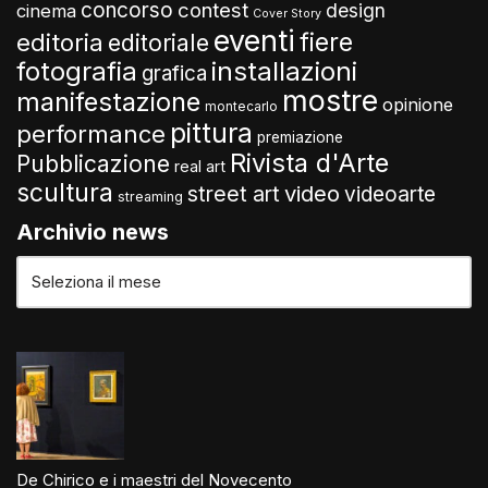
concorso
contest
design
cinema
Cover Story
eventi
fiere
editoria
editoriale
fotografia
installazioni
grafica
mostre
manifestazione
opinione
montecarlo
pittura
performance
premiazione
Rivista d'Arte
Pubblicazione
real art
scultura
video
street art
videoarte
streaming
Archivio news
De Chirico e i maestri del Novecento