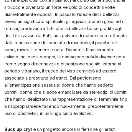
sofferenze. Così come il pianto, nel corso del tempo, anche
il trucco è diventato un forte veicolo di concetti a volte
diametralmente opposti. In passato l’ideale della bellezza
aveva un significato spirituale: gli egiziani, come i greci ed i
romani, credevano infatti che la bellezza fosse gradita agli
dei. Utilizzavano la Kohl, una polvere di colore scuro ottenuta
dalla macinazione del bruciato di mandorle, il piombo e il
rame, minerali, cenere e ocra. Durante il Rinascimento
italiano, nei paesi europei, la carnagione pallida divenne nota
come segno di ricchezza e di posizione sociale; intorno al
periodo vittoriano, il trucco del viso cominciò ad essere
associato a prostitute ed attrici. Dal patriottismo
all’emancipazione sessuale: donne che hanno sedotto
uomini, donne che si sono emancipate da stereotipi di uomini
che hanno idealizzato una rappresentazione di femminile fino
a riappropriarsene facendo nuovamente, prepotentemente,
uso di cosmetici, in un lungo ciclo evolutivo.
Buck up cry!
è un progetto ancora in fieri che gli artisti