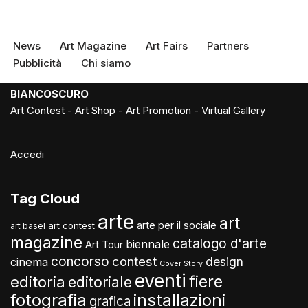
News
Art Magazine
Art Fairs
Partners
Pubblicità
Chi siamo
BIANCOSCURO
Art Contest
-
Art Shop
-
Art Promotion
-
Virtual Gallery
Accedi
Tag Cloud
arte
art
arte per il sociale
art contest
art basel
magazine
catalogo d'arte
biennale
Art Tour
concorso
contest
design
cinema
Cover Story
eventi
fiere
editoria
editoriale
fotografia
installazioni
grafica