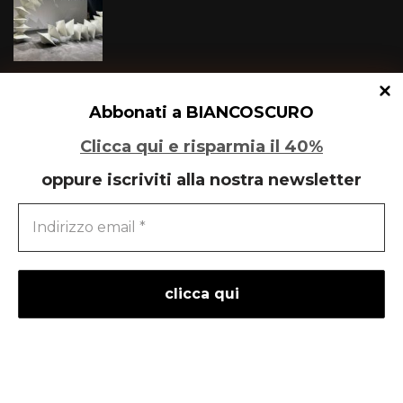
Speciale Art Basel 2026
Abbonati a BIANCOSCURO
Clicca qui e risparmia il 40%
oppure iscriviti alla nostra newsletter
Il Re è morto, lunga vita a Monky!
powered by
liberementi
- idee per la comunicazione
Neve
| Powered by
WordPress