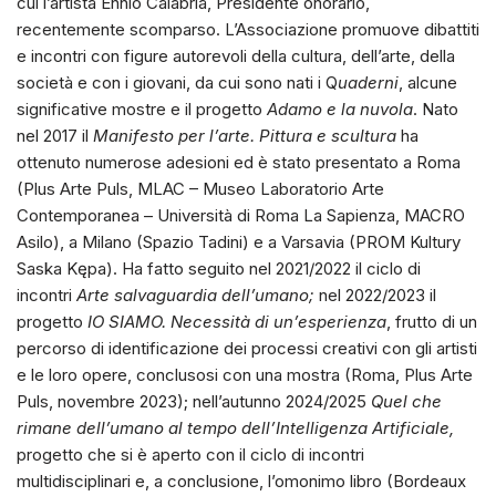
cui l’artista Ennio Calabria, Presidente onorario,
recentemente scomparso. L’Associazione promuove dibattiti
e incontri con figure autorevoli della cultura, dell’arte, della
società e con i giovani, da cui sono nati i Q
uaderni
, alcune
significative mostre e il progetto
Adamo e la nuvola
. Nato
nel 2017 il
Manifesto per l’arte. Pittura e scultura
ha
ottenuto numerose adesioni ed è stato presentato a Roma
(Plus Arte Puls, MLAC – Museo Laboratorio Arte
Contemporanea – Università di Roma La Sapienza, MACRO
Asilo), a Milano (Spazio Tadini) e a Varsavia (PROM Kultury
Saska Kępa). Ha fatto seguito nel 2021/2022 il ciclo di
incontri
Arte salvaguardia dell’umano;
nel 2022/2023 il
progetto
IO SIAMO. Necessità di un’esperienza
, frutto di un
percorso di identificazione dei processi creativi con gli artisti
e le loro opere, conclusosi con una mostra (Roma, Plus Arte
Puls, novembre 2023); nell’autunno 2024/2025
Quel che
rimane dell’umano al tempo dell’Intelligenza Artificiale,
progetto che si è aperto con il ciclo di incontri
multidisciplinari e, a conclusione, l’omonimo libro (Bordeaux