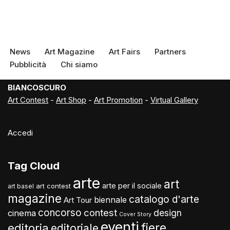
News
Art Magazine
Art Fairs
Partners
Pubblicità
Chi siamo
BIANCOSCURO
Art Contest
-
Art Shop
-
Art Promotion
-
Virtual Gallery
Accedi
Tag Cloud
arte
art
arte per il sociale
art contest
art basel
magazine
catalogo d'arte
biennale
Art Tour
concorso
contest
design
cinema
Cover Story
eventi
fiere
editoria
editoriale