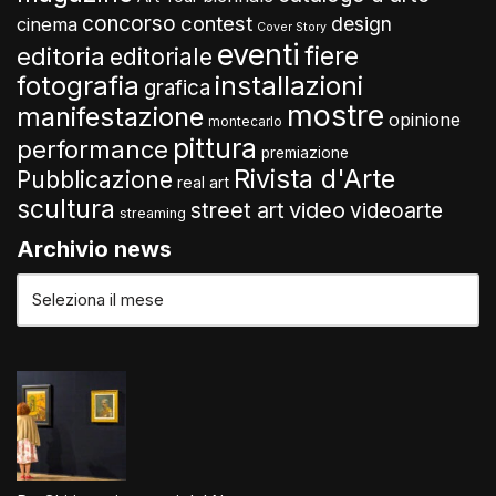
concorso
contest
design
cinema
Cover Story
eventi
fiere
editoria
editoriale
fotografia
installazioni
grafica
mostre
manifestazione
opinione
montecarlo
pittura
performance
premiazione
Rivista d'Arte
Pubblicazione
real art
scultura
video
street art
videoarte
streaming
Archivio news