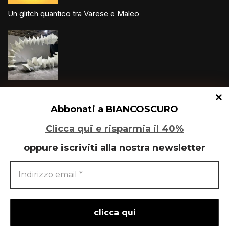
Un glitch quantico tra Varese e Maleo
Speciale Art Basel 2026
Abbonati a BIANCOSCURO
Clicca qui e risparmia il 40%
oppure iscriviti alla nostra newsletter
Il Re è morto, lunga vita a Monky!
powered by
liberementi
- idee per la comunicazione
Neve
| Powered by
WordPress