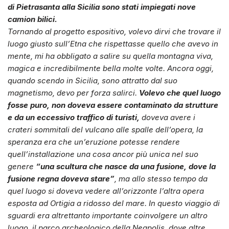
di Pietrasanta alla Sicilia sono stati impiegati nove
camion bilici.
Tornando al progetto espositivo, volevo dirvi che trovare il
luogo giusto sull’Etna che rispettasse quello che avevo in
mente, mi ha obbligato a salire su quella montagna viva,
magica e incredibilmente bella molte volte. Ancora oggi,
quando scendo in Sicilia, sono attratto dal suo
magnetismo, devo per forza salirci.
Volevo che quel luogo
fosse puro, non doveva essere contaminato da strutture
e da un eccessivo traffico di turisti,
doveva avere i
crateri sommitali del vulcano alle spalle dell’opera, la
speranza era che un’eruzione potesse rendere
quell’installazione una cosa ancor più unica nel suo
genere
“una scultura che nasce da una fusione, dove la
fusione regna doveva stare”
, ma allo stesso tempo da
quel luogo si doveva vedere all’orizzonte l’altra opera
esposta ad Ortigia a ridosso del mare. In questo viaggio di
sguardi era altrettanto importante coinvolgere un altro
luogo, il parco archeologico della Neapolis, dove altre