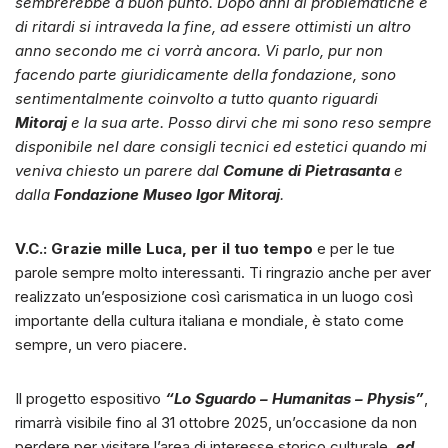
sembrerebbe a buon punto. Dopo anni di problematiche e
di ritardi si intraveda la fine, ad essere ottimisti un altro
anno secondo me ci vorrà ancora. Vi parlo, pur non
facendo parte giuridicamente della fondazione, sono
sentimentalmente coinvolto a tutto quanto riguardi
Mitoraj
e la sua arte. Posso dirvi che mi sono reso sempre
disponibile nel dare consigli tecnici ed estetici quando mi
veniva chiesto un parere dal
Comune di Pietrasanta
e
dalla
Fondazione Museo Igor Mitoraj
.
V.C.:
Grazie mille Luca, per il tuo tempo
e per le tue
parole sempre molto interessanti. Ti ringrazio anche per aver
realizzato un’esposizione così carismatica in un luogo così
importante della cultura italiana e mondiale, è stato come
sempre, un vero piacere.
Il progetto espositivo
“Lo Sguardo – Humanitas – Physis”
,
rimarrà visibile fino al 31 ottobre 2025, un’occasione da non
perdere per visitare l’area di interesse storico culturale,
ed