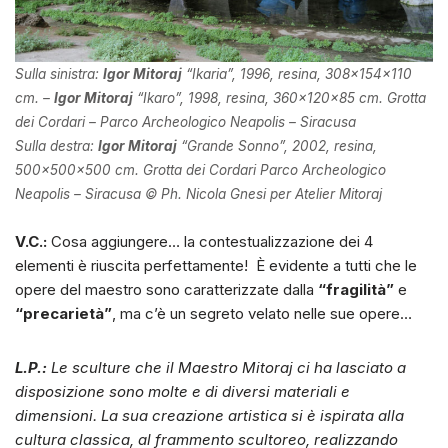
Sulla sinistra:
Igor Mitoraj
“Ikaria”, 1996, resina, 308x154x110
cm. –
Igor Mitoraj
“Ikaro”, 1998, resina, 360x120x85 cm. Grotta
dei Cordari – Parco Archeologico Neapolis – Siracusa
Sulla destra:
Igor Mitoraj
“Grande Sonno”, 2002, resina,
500x500x500 cm. Grotta dei Cordari Parco Archeologico
Neapolis – Siracusa © Ph. Nicola Gnesi per Atelier Mitoraj
V.C.:
Cosa aggiungere… la contestualizzazione dei 4
elementi è riuscita perfettamente! È evidente a tutti che le
opere del maestro sono caratterizzate dalla
“fragilità”
e
“precarietà”
, ma c’è un segreto velato nelle sue opere…
L.P.:
Le sculture che il Maestro Mitoraj ci ha lasciato a
disposizione sono molte e di diversi materiali e
dimensioni. La sua creazione artistica si è ispirata alla
cultura classica, al frammento scultoreo, realizzando