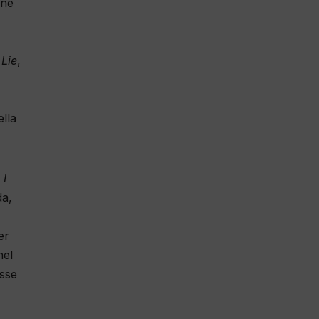
one
 Lie
,
ella
;
I
da,
er
nel
esse