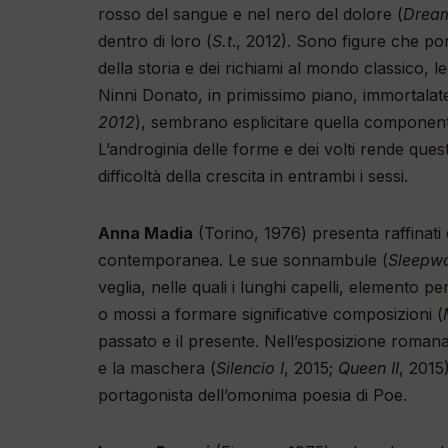
rosso del sangue e nel nero del dolore (
Dream
dentro di loro (
S.t
., 2012). Sono figure che po
della storia e dei richiami al mondo classico, le
Ninni Donato, in primissimo piano, immortalate i
2012
), sembrano esplicitare quella componen
L’androginia delle forme e dei volti rende ques
difficoltà della crescita in entrambi i sessi.
Anna Madia
(Torino, 1976) presenta raffinati d
contemporanea. Le sue sonnambule (
Sleepwa
veglia, nelle quali i lunghi capelli, elemento pe
o mossi a formare significative composizioni (
passato e il presente. Nell’esposizione romana
e la maschera (
Silencio I
, 2015;
Queen II
, 2015
portagonista dell’omonima poesia di Poe.