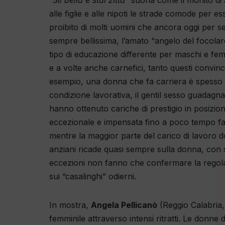
“
Sii bella e stai zitta
” suona come il monito di
alle figlie e alle nipoti le strade comode per e
proibito di molti uomini che ancora oggi per s
sempre bellissima, l’amato “angelo del focolare”.
tipo di educazione differente per maschi e femmi
e a volte anche carnefici, tanto questi convinc
esempio, una donna che fa carriera è spesso ch
condizione lavorativa, il gentil sesso guadagn
hanno ottenuto cariche di prestigio in posizio
eccezionale e impensata fino a poco tempo fa,
mentre la maggior parte del carico di lavoro do
anziani ricade quasi sempre sulla donna, con s
eccezioni non fanno che confermare la regola
sui “casalinghi” odierni.
In mostra,
Angela Pellicanò
(Reggio Calabria
femminile attraverso intensi ritratti. Le donne 