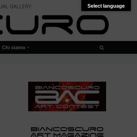
UAL GALLERY
Select language
– – –
onali – – – – – – – – – – – – – – –
Chi siamo