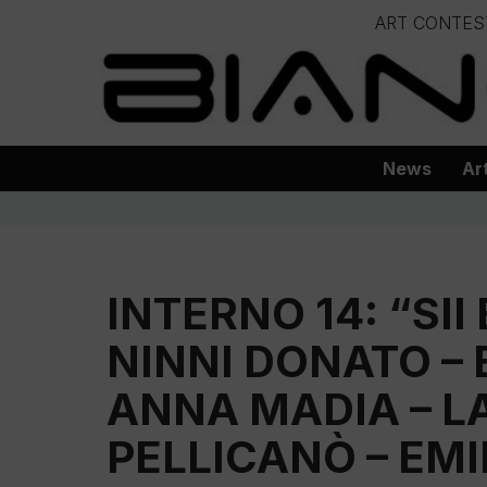
ART CONTES
Vai
– – – – 
al
– – – – – – – – – – – – – – – Progetto
contenuto
News
Ar
INTERNO 14: “SII 
NINNI DONATO – 
ANNA MADIA – LA
PELLICANÒ – EM