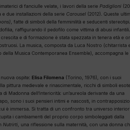
terici di fanciulle velate, i lavori della serie
Padiglioni
(20
e due installazioni della serie
Carousel
(2012). Queste ulti
oons)
, fatte di simboli della femminilità e seducenti stereotipi
dofilia, raffigurando il pedofilo come vittima di abusi infantili
escita e di formazione è stata spezzata in tenera età e ora
struosi. La musica, composta da Luca Nostro (chitarrista 
arco della Musica Contemporanea Ensemble), accompagna le
 nuova ospite:
Elisa Filomena
(Torino, 1976), con i suoi
 alla pittura medievale e rinascimentale, ricchi di simboli esote
 di Madonna dell’interiorità: un’aureola derivante da una
 capo, sono i suoi pensieri intimi e nascosti, in contrapposizi
ui è immersa. Si tratta di un confronto tra universo interio
tupita i cambiamenti del proprio corpo simboleggiati dalla
In
Nutrirti
, una riflessione sulla maternità, con una donna c