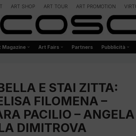
T
ART SHOP
ART TOUR
ART PROMOTION
VIRT
– – – – – – – – – – – www.biancoscuro.it – – – – – – – – – – – – 
 BIANCOSCURO – Editoria – Spazi Espositivi – Concorsi Internazi
t Magazine
Art Fairs
Partners
Pubblicità
BELLA E STAI ZITTA:
ELISA FILOMENA –
RA PACILIO – ANGELA
ILA DIMITROVA