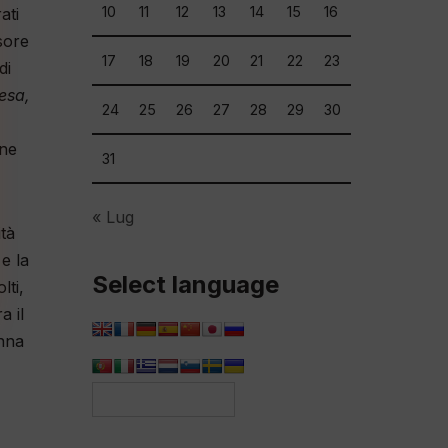
10
11
12
13
14
15
16
ati
sore
17
18
19
20
21
22
23
di
esa,
24
25
26
27
28
29
30
une
31
« Lug
ità
e la
Select language
lti,
a il
onna