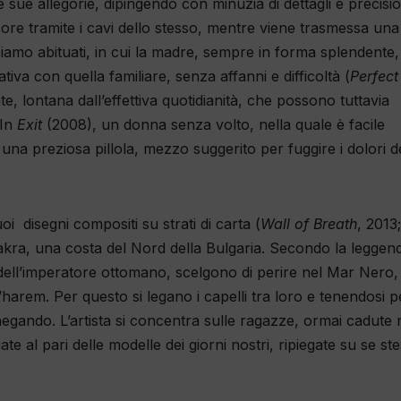
 sue allegorie, dipingendo con minuzia di dettagli e precisi
ore tramite i cavi dello stesso, mentre viene trasmessa una
siamo abituati, in cui la madre, sempre in forma splendente,
ativa con quella familiare, senza affanni e difficoltà (
Perfect
te, lontana dall’effettiva quotidianità, che possono tuttavia
 In
Exit
(2008), un donna senza volto, nella quale è facile
na preziosa pillola, mezzo suggerito per fuggire i dolori d
oi disegni compositi su strati di carta (
Wall of Breath
, 2013
liakra, una costa del Nord della Bulgaria. Secondo la leggen
 dell’imperatore ottomano, scelgono di perire nel Mar Nero,
l’harem. Per questo si legano i capelli tra loro e tenendosi p
negando. L’artista si concentra sulle ragazze, ormai cadute 
iate al pari delle modelle dei giorni nostri, ripiegate su se st