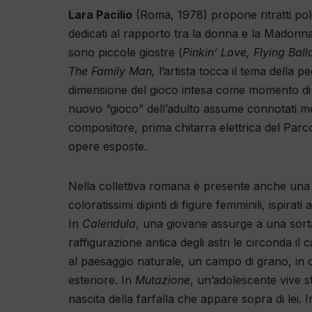
Lara Pacilio
(Roma, 1978) propone ritratti polima
dedicati al rapporto tra la donna e la Madonna 
sono piccole giostre (
Pinkin’ Love, Flying Ball
The Family Man,
l’artista tocca il tema della pe
dimensione del gioco intesa come momento di cr
nuovo “gioco” dell’adulto assume connotati mo
compositore, prima chitarra elettrica del P
opere esposte.
Nella collettiva romana è presente anche una
coloratissimi dipinti di figure femminili, ispirati
In
Calendula
, una giovane assurge a una sorta
raffigurazione antica degli astri le circonda il
al paesaggio naturale, un campo di grano, in c
esteriore. In
Mutazione
, un’adolescente vive s
nascita della farfalla che appare sopra di lei. 