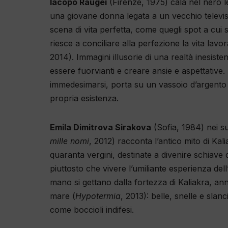
Iacopo Raugei
(Firenze, 1975) cala nel nero le
una giovane donna legata a un vecchio televis
scena di vita perfetta, come quegli spot a cui 
riesce a conciliare alla perfezione la vita lavor
2014). Immagini illusorie di una realtà inesisten
essere fuorvianti e creare ansie e aspettative.
immedesimarsi, porta su un vassoio d’argento u
propria esistenza.
Emila Dimitrova Sirakova
(Sofia, 1984) nei su
mille nomi
, 2012) racconta l’antico mito di Ka
quaranta vergini, destinate a divenire schiave
piuttosto che vivere l’umiliante esperienza del
mano si gettano dalla fortezza di Kaliakra, an
mare (
Hypotermia
, 2013): belle, snelle e slanc
come boccioli indifesi.