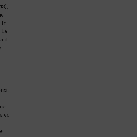
13),
me
. In
. La
 il
e
rici.
one
re ed
he