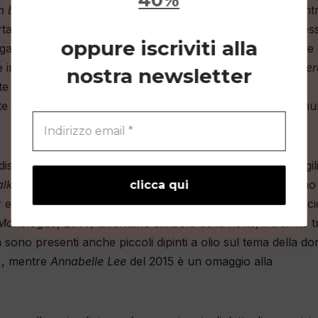
40%
 Experience
, 2011-2014), immobilizzate da lacci, ormai entr
rtano con sé lo spirito delle terre del Mediterraneo, lo spes
oppure iscriviti alla
gando l’attualità all’inscindibile passato. Le acerbe fanciulle 
n scatti in bianco e nero, inglobati nella resina (
Lucia; Ter
nostra newsletter
te maschile che è presente anche nell’animo femminile.
te giovani donne simili a ragazzi, quasi a significare la com
isegni a matita e penna che indagano l’interiorità e la fragil
lking
, 2014) sono immagini delicate e oniriche, tra il sonno 
r eccellenza della femminilità e della seduzione, raccolti, scio
Monologue
, 2014) diventano simbolo della notte, il tramite tr
 sono presenti anche piccoli dipinti a olio sul tema della d
), mentre
Annabelle Lee
del 2015 è un omaggio alla