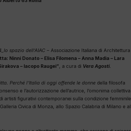
rlo Alberto 63 Roma
4_lo spazio dell’AIAC
– Associazione Italiana di Architettura
 zitta: Ninni Donato – Elisa Filomena – Anna Madia – Lara
 Sirakova – Iacopo Raugei”
, a cura di
Vera Agosti
.
zitta. Perché l’Italia di oggi offende le donne
della filosofa
nsenso e l’autorizzazione dell’autrice, l’omonima collettiva
e di artisti figurativi contemporanei sulla condizione femminile
a Galleria Civica di Monza, allo Spazio Calabria di Milano e al