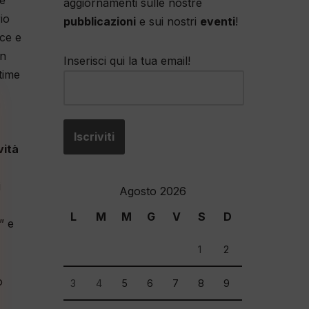
re
aggiornamenti sulle nostre
io
pubblicazioni
e sui nostri
eventi
!
lce e
un
Inserisci qui la tua email!
ttime
vità
i
Agosto 2026
L
M
M
G
V
S
D
” e
1
2
o
3
4
5
6
7
8
9